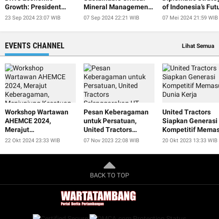
Growth: President
Mineral Management
of Indonesia’s Fut
Jokowi
at IISF 2024
President
23 Sep 2024 23:07 WIB
07 Sep 2024 22:21 WIB
07 Mei 2024 21:59 WIB
EVENTS CHANNEL
Lihat Semua
Workshop Wartawan
Pesan Keberagaman
United Tractors
AHEMCE 2024,
untuk Persatuan,
Siapkan Generasi
Merajut
United Tractors
Kompetitif Memas
Keberagaman,
Selenggarakan UT
Dunia Kerja
22 Okt 2024 23:33 WIB
07 Nov 2023 22:08 WIB
20 Okt 2023 13:33 WIB
Menjunjung Kesatuan,
Smart Educulture Fest
dan Menjaga
2023
Perdamaian untuk
Keberlanjutan
BACK TO TOP