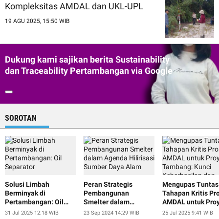
Kompleksitas AMDAL dan UKL-UPL
19 AGU 2025, 15:50 WIB
Dukung kami sajikan berita Sustainability
dan Traceability Pertambangan via Google
SOROTAN
Solusi Limbah
Peran Strategis
Mengupas Tuntas
Berminyak di
Pembangunan
Tahapan Kritis Pr
Pertambangan: Oil
Smelter dalam
AMDAL untuk Pro
Separator
Agenda Hilirisasi
Tambang: Kunci
31 Jul 2025 12:18 WIB
23 Sep 2024 14:29 WIB
25 Jul 2025 9:41 WIB