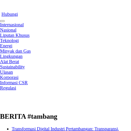
Hubungi
Internasional
Nasional
Liputan Khusus
Teknologi
Energi
Minyak dan Gas
Lingkungan
Alat Berat
Sustainability
Ulasan
Korporasi
Informasi CSR
Regulasi
BERITA #tambang
Transformasi Digital Industri Pertambangan: Transparansi,