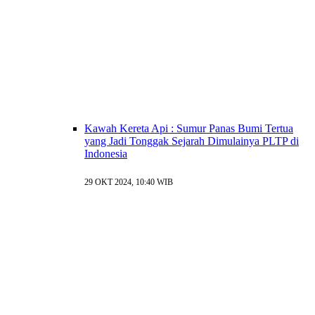
Kawah Kereta Api : Sumur Panas Bumi Tertua
yang Jadi Tonggak Sejarah Dimulainya PLTP di
Indonesia
29 OKT 2024, 10:40 WIB