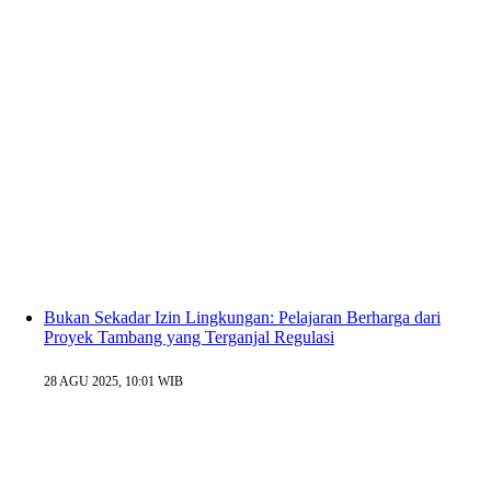
Bukan Sekadar Izin Lingkungan: Pelajaran Berharga dari
Proyek Tambang yang Terganjal Regulasi
28 AGU 2025, 10:01 WIB