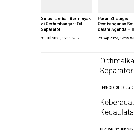
Solusi Limbah Berminyak
Peran Strategis
di Pertambangan: Oil
Pembangunan Sme
Separator
dalam Agenda Hili
Sumber Daya Ala
31 Jul 2025, 12:18 WIB
23 Sep 2024, 14:29 W
Optimalka
Separator
dan Keber
TEKNOLOGI
03 Jul 
Regulasi Limbah
Berminyak di Industri
Keberada
Pertambangan: Peran
Strategis Oil Separator
Kedaulata
10 Jul 2025, 19:17 WIB
dalam Kepatuhan Hukum
ULASAN
02 Jun 202