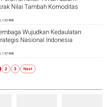
rak Nilai Tambah Komoditas
, 1:52 WIB
Tembaga Wujudkan Kedaulatan
trategis Nasional Indonesia
, 1:37 WIB
2
3
Next