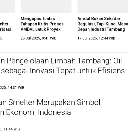
Mengupas Tuntas
Amdal Bukan Sekadar
lter
Tahapan Kritis Proses
Regulasi, Tapi Kunci Masa
risasi
AMDAL untuk Proyek
Depan Industri Tambang
m
Tambang: Kunci
IB
25 Jul 2025, 9:41 WIB
17 Jul 2025, 12:44 WIB
Keberhasilan dan
Keberlanjutan
n Pengelolaan Limbah Tambang: Oil
 sebagai Inovasi Tepat untuk Efisiensi
lanjutan
2025, 14:31 WIB
an Smelter Merupakan Simbol
n Ekonomi Indonesia
5, 11:44 WIB