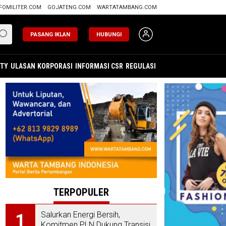
FOMILITER.COM
GOJATENG.COM
WARTATAMBANG.COM
PASANG IKLAN
HUBUNGI
ITY
ULASAN
KORPORASI
INFORMASI CSR
REGULASI
TERPOPULER
Salurkan Energi Bersih,
1
Komitmen PLN Dukung Transisi