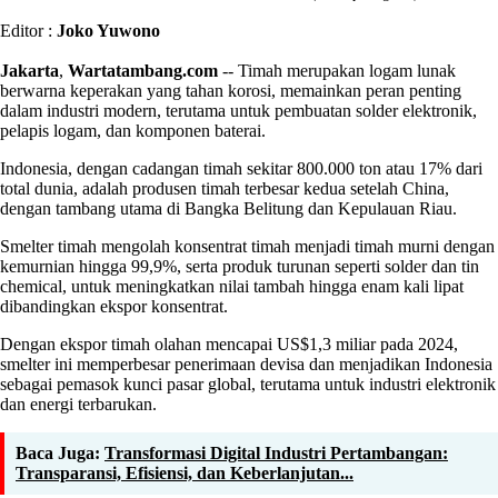
Editor :
Joko Yuwono
Jakarta
,
Wartatambang.com
-- Timah merupakan logam lunak
berwarna keperakan yang tahan korosi, memainkan peran penting
dalam industri modern, terutama untuk pembuatan solder elektronik,
pelapis logam, dan komponen baterai.
Indonesia, dengan cadangan timah sekitar 800.000 ton atau 17% dari
total dunia, adalah produsen timah terbesar kedua setelah China,
dengan tambang utama di Bangka Belitung dan Kepulauan Riau.
Smelter timah mengolah konsentrat timah menjadi timah murni dengan
kemurnian hingga 99,9%, serta produk turunan seperti solder dan tin
chemical, untuk meningkatkan nilai tambah hingga enam kali lipat
dibandingkan ekspor konsentrat.
Dengan ekspor timah olahan mencapai US$1,3 miliar pada 2024,
smelter ini memperbesar penerimaan devisa dan menjadikan Indonesia
sebagai pemasok kunci pasar global, terutama untuk industri elektronik
dan energi terbarukan.
Baca Juga:
Transformasi Digital Industri Pertambangan:
Transparansi, Efisiensi, dan Keberlanjutan...