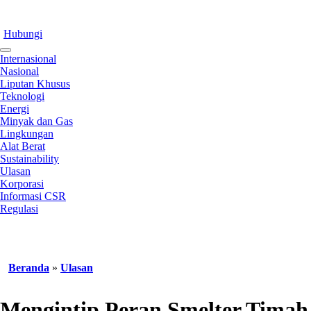
Hubungi
Internasional
Nasional
Liputan Khusus
Teknologi
Energi
Minyak dan Gas
Lingkungan
Alat Berat
Sustainability
Ulasan
Korporasi
Informasi CSR
Regulasi
Beranda
»
Ulasan
Mengintip Peran Smelter Timah