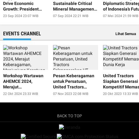
Drive Economic
Sustainable Critical
Diplomatic Strate
Growth: President
Mineral Management
of Indonesia’s Fut
Jokowi
at IISF 2024
President
23 Sep 2024 23:07 WIB
07 Sep 2024 22:21 WIB
07 Mei 2024 21:59 WIB
EVENTS CHANNEL
Lihat Semua
Workshop Wartawan
Pesan Keberagaman
United Tractors
AHEMCE 2024,
untuk Persatuan,
Siapkan Generasi
Merajut
United Tractors
Kompetitif Memas
Keberagaman,
Selenggarakan UT
Dunia Kerja
22 Okt 2024 23:33 WIB
07 Nov 2023 22:08 WIB
20 Okt 2023 13:33 WIB
Menjunjung Kesatuan,
Smart Educulture Fest
dan Menjaga
2023
Perdamaian untuk
Keberlanjutan
BACK TO TOP