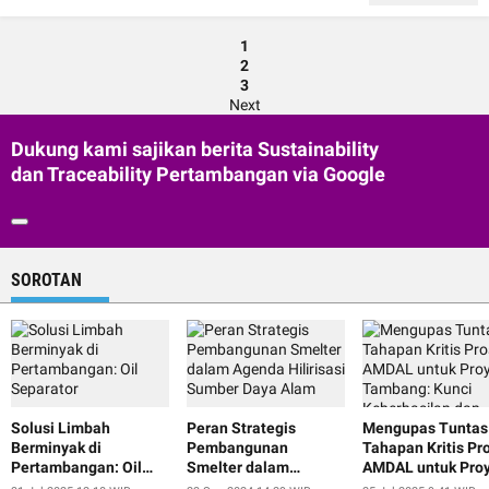
1
2
3
Next
Dukung kami sajikan berita Sustainability
dan Traceability Pertambangan via Google
SOROTAN
Solusi Limbah
Peran Strategis
Mengupas Tuntas
Berminyak di
Pembangunan
Tahapan Kritis Pr
Pertambangan: Oil
Smelter dalam
AMDAL untuk Pro
Separator
Agenda Hilirisasi
Tambang: Kunci