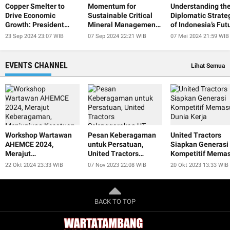
Copper Smelter to
Momentum for
Understanding th
Drive Economic
Sustainable Critical
Diplomatic Strate
Growth: President
Mineral Management
of Indonesia’s Fut
Jokowi
at IISF 2024
President
23 Sep 2024 23:07 WIB
07 Sep 2024 22:21 WIB
07 Mei 2024 21:59 WIB
EVENTS CHANNEL
Lihat Semua
Workshop Wartawan
Pesan Keberagaman
United Tractors
AHEMCE 2024,
untuk Persatuan,
Siapkan Generasi
Merajut
United Tractors
Kompetitif Memas
Keberagaman,
Selenggarakan UT
Dunia Kerja
22 Okt 2024 23:33 WIB
07 Nov 2023 22:08 WIB
20 Okt 2023 13:33 WIB
Menjunjung Kesatuan,
Smart Educulture Fest
dan Menjaga
2023
Perdamaian untuk
Keberlanjutan
BACK TO TOP