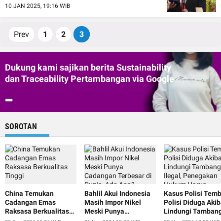
10 JAN 2025, 19:16 WIB
Prev
1
2
3
Dukung kami sajikan berita Sustainability
dan Traceability Pertambangan via Google
SOROTAN
China Temukan
Bahlil Akui Indonesia
Kasus Polisi Tem
Cadangan Emas
Masih Impor Nikel
Polisi Diduga Akib
Raksasa Berkualitas
Meski Punya
Lindungi Tamban
Tinggi
Cadangan Terbesar di
Ilegal, Penegakan