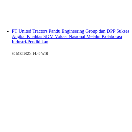
PT United Tractors Pandu Engineering Group dan DPP Sukses
Angkat Kualitas SDM Vokasi Nasional Melalui Kolaborasi
Industri-Pendidikan
30 MEI 2025, 14:49 WIB