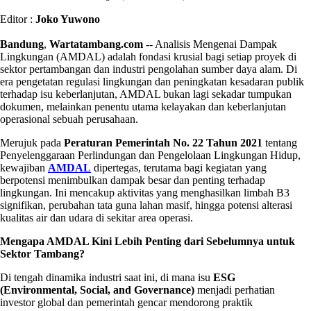
Editor :
Joko Yuwono
Bandung
,
Wartatambang.com
-- Analisis Mengenai Dampak
Lingkungan (AMDAL) adalah fondasi krusial bagi setiap proyek di
sektor pertambangan dan industri pengolahan sumber daya alam. Di
era pengetatan regulasi lingkungan dan peningkatan kesadaran publik
terhadap isu keberlanjutan, AMDAL bukan lagi sekadar tumpukan
dokumen, melainkan penentu utama kelayakan dan keberlanjutan
operasional sebuah perusahaan.
Merujuk pada
Peraturan Pemerintah No. 22 Tahun 2021
tentang
Penyelenggaraan Perlindungan dan Pengelolaan Lingkungan Hidup,
kewajiban
AMDAL
dipertegas, terutama bagi kegiatan yang
berpotensi menimbulkan dampak besar dan penting terhadap
lingkungan. Ini mencakup aktivitas yang menghasilkan limbah B3
signifikan, perubahan tata guna lahan masif, hingga potensi alterasi
kualitas air dan udara di sekitar area operasi.
Mengapa AMDAL Kini Lebih Penting dari Sebelumnya untuk
Sektor Tambang?
Di tengah dinamika industri saat ini, di mana isu
ESG
(Environmental, Social, and Governance)
menjadi perhatian
investor global dan pemerintah gencar mendorong praktik