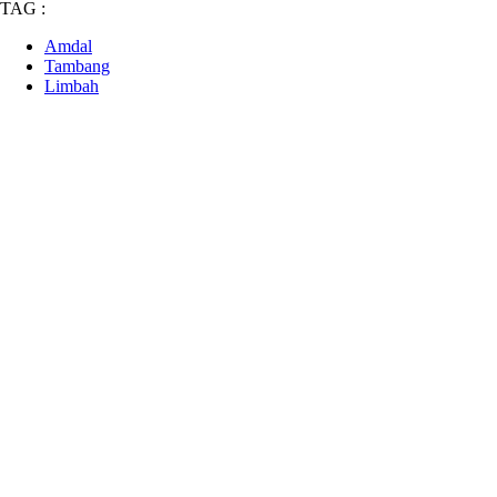
TAG :
Amdal
Tambang
Limbah