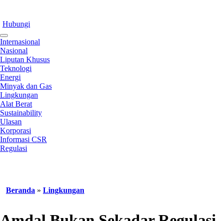
Hubungi
Internasional
Nasional
Liputan Khusus
Teknologi
Energi
Minyak dan Gas
Lingkungan
Alat Berat
Sustainability
Ulasan
Korporasi
Informasi CSR
Regulasi
Beranda
»
Lingkungan
Amdal Bukan Sekadar Regulasi,