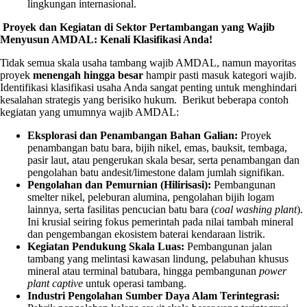
lingkungan internasional.
Proyek dan Kegiatan di Sektor Pertambangan yang Wajib
Menyusun AMDAL: Kenali Klasifikasi Anda!
Tidak semua skala usaha tambang wajib AMDAL, namun mayoritas
proyek
menengah hingga besar
hampir pasti masuk kategori wajib.
Identifikasi klasifikasi usaha Anda sangat penting untuk menghindari
kesalahan strategis yang berisiko hukum. Berikut beberapa contoh
kegiatan yang umumnya wajib AMDAL:
Eksplorasi dan Penambangan Bahan Galian:
Proyek
penambangan batu bara, bijih nikel, emas, bauksit, tembaga,
pasir laut, atau pengerukan skala besar, serta penambangan dan
pengolahan batu andesit/limestone dalam jumlah signifikan.
Pengolahan dan Pemurnian (Hilirisasi):
Pembangunan
smelter nikel, peleburan alumina, pengolahan bijih logam
lainnya, serta fasilitas pencucian batu bara (
coal washing plant
).
Ini krusial seiring fokus pemerintah pada nilai tambah mineral
dan pengembangan ekosistem baterai kendaraan listrik.
Kegiatan Pendukung Skala Luas:
Pembangunan jalan
tambang yang melintasi kawasan lindung, pelabuhan khusus
mineral atau terminal batubara, hingga pembangunan
power
plant captive
untuk operasi tambang.
Industri Pengolahan Sumber Daya Alam Terintegrasi: