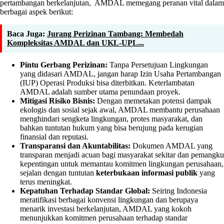
pertambangan berkelanjutan, AMDAL memegang peranan vital dalam
berbagai aspek berikut:
Baca Juga:
Jurang Perizinan Tambang: Membedah
Kompleksitas AMDAL dan UKL-UPL...
Pintu Gerbang Perizinan:
Tanpa Persetujuan Lingkungan
yang didasari AMDAL, jangan harap Izin Usaha Pertambangan
(IUP) Operasi Produksi bisa diterbitkan. Keterlambatan
AMDAL adalah sumber utama penundaan proyek.
Mitigasi Risiko Bisnis:
Dengan memetakan potensi dampak
ekologis dan sosial sejak awal, AMDAL membantu perusahaan
menghindari sengketa lingkungan, protes masyarakat, dan
bahkan tuntutan hukum yang bisa berujung pada kerugian
finansial dan reputasi.
Transparansi dan Akuntabilitas:
Dokumen AMDAL yang
transparan menjadi acuan bagi masyarakat sekitar dan pemangku
kepentingan untuk memantau komitmen lingkungan perusahaan,
sejalan dengan tuntutan
keterbukaan informasi publik
yang
terus meningkat.
Kepatuhan Terhadap Standar Global:
Seiring Indonesia
meratifikasi berbagai konvensi lingkungan dan berupaya
menarik investasi berkelanjutan, AMDAL yang kokoh
menunjukkan komitmen perusahaan terhadap standar