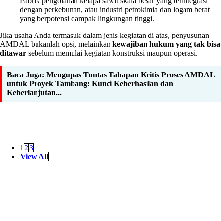
Pabrik pengolahan kelapa sawit skala besar yang terintegrasi
dengan perkebunan, atau industri petrokimia dan logam berat
yang berpotensi dampak lingkungan tinggi.
Jika usaha Anda termasuk dalam jenis kegiatan di atas, penyusunan
AMDAL bukanlah opsi, melainkan
kewajiban hukum yang tak bisa
ditawar
sebelum memulai kegiatan konstruksi maupun operasi.
Baca Juga:
Mengupas Tuntas Tahapan Kritis Proses AMDAL
untuk Proyek Tambang: Kunci Keberhasilan dan
Keberlanjutan...
1
2
3
View All