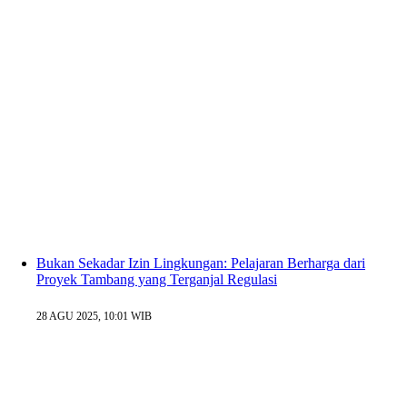
Bukan Sekadar Izin Lingkungan: Pelajaran Berharga dari
Proyek Tambang yang Terganjal Regulasi
28 AGU 2025, 10:01 WIB