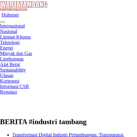
Hubungi
Internasional
Nasional
Liputan Khusus
Teknologi
Energi
Minyak dan Gas
Lingkungan
Alat Berat
Sustainability
Ulasan
Korporasi
Informasi CSR
Regulasi
BERITA #industri tambang
Transformasi Digital Industri Pertambangan: Transparansi,