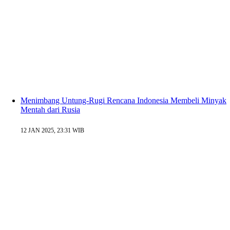
Menimbang Untung-Rugi Rencana Indonesia Membeli Minyak
Mentah dari Rusia
12 JAN 2025, 23:31 WIB