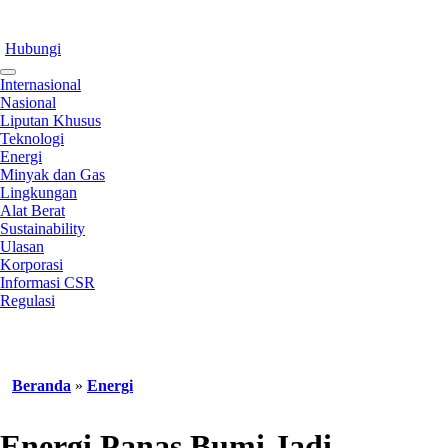
Hubungi
Internasional
Nasional
Liputan Khusus
Teknologi
Energi
Minyak dan Gas
Lingkungan
Alat Berat
Sustainability
Ulasan
Korporasi
Informasi CSR
Regulasi
Beranda
»
Energi
Energi Panas Bumi Jadi