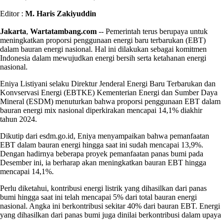
Editor :
M. Haris Zakiyuddin
Jakarta
,
Wartatambang.com
-- Pemerintah terus berupaya untuk
meningkatkan proporsi penggunaan energi baru terbarukan (EBT)
dalam bauran energi nasional. Hal ini dilakukan sebagai komitmen
Indonesia dalam mewujudkan energi bersih serta ketahanan energi
nasional.
Eniya Listiyani selaku Direktur Jenderal Energi Baru Terbarukan dan
Konvservasi Energi (EBTKE) Kementerian Energi dan Sumber Daya
Mineral (ESDM) menuturkan bahwa proporsi penggunaan EBT dalam
bauran energi mix nasional diperkirakan mencapai 14,1% diakhir
tahun 2024.
Dikutip dari esdm.go.id, Eniya menyampaikan bahwa pemanfaatan
EBT dalam bauran energi hingga saat ini sudah mencapai 13,9%.
Dengan hadirnya beberapa proyek pemanfaatan panas bumi pada
Desember ini, ia berharap akan meningkatkan bauran EBT hingga
mencapai 14,1%.
Perlu diketahui, kontribusi energi listrik yang dihasilkan dari panas
bumi hingga saat ini telah mencapai 5% dari total bauran energi
nasional. Angka ini berkontribusi sekitar 40% dari bauran EBT. Energi
yang dihasilkan dari panas bumi juga dinilai berkontribusi dalam upaya