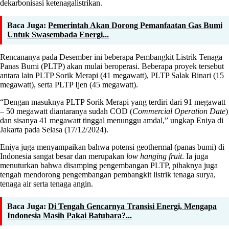
dekarbonisasi ketenagalistrikan.
Baca Juga:
Pemerintah Akan Dorong Pemanfaatan Gas Bumi
Untuk Swasembada Energi...
Rencananya pada Desember ini beberapa Pembangkit Listrik Tenaga
Panas Bumi (PLTP) akan mulai beroperasi. Beberapa proyek tersebut
antara lain PLTP Sorik Merapi (41 megawatt), PLTP Salak Binari (15
megawatt), serta PLTP Ijen (45 megawatt).
“Dengan masuknya PLTP Sorik Merapi yang terdiri dari 91 megawatt
– 50 megawatt diantaranya sudah COD (
Commercial Operation Date
)
dan sisanya 41 megawatt tinggal menunggu amdal,” ungkap Eniya di
Jakarta pada Selasa (17/12/2024).
Eniya juga menyampaikan bahwa potensi geothermal (panas bumi) di
Indonesia sangat besar dan merupakan
low hanging fruit
. Ia juga
menuturkan bahwa disamping pengembangan PLTP, pihaknya juga
tengah mendorong pengembangan pembangkit listrik tenaga surya,
tenaga air serta tenaga angin.
Baca Juga:
Di Tengah Gencarnya Transisi Energi, Mengapa
Indonesia Masih Pakai Batubara?...