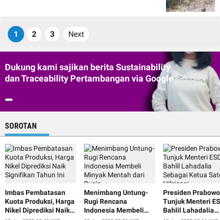
1
2
3
Next
Dukung kami sajikan berita Sustainability
dan Traceability Pertambangan via Google
SOROTAN
Imbas Pembatasan
Menimbang Untung-
Presiden Prabowo
Kuota Produksi, Harga
Rugi Rencana
Tunjuk Menteri 
Nikel Diprediksi Naik
Indonesia Membeli
Bahlil Lahadalia
Signifikan Tahun Ini
Minyak Mentah dari
Sebagai Ketua Sa