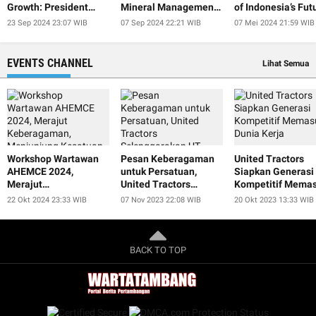
Growth: President
Mineral Management
of Indonesia’s Fut
Jokowi
at IISF 2024
President
23 Sep 2024 23:07 WIB
07 Sep 2024 22:21 WIB
07 Mei 2024 21:59 WIB
EVENTS CHANNEL
Lihat Semua
Workshop Wartawan
Pesan Keberagaman
United Tractors
AHEMCE 2024,
untuk Persatuan,
Siapkan Generasi
Merajut
United Tractors
Kompetitif Memas
Keberagaman,
Selenggarakan UT
Dunia Kerja
22 Okt 2024 23:33 WIB
07 Nov 2023 22:08 WIB
20 Okt 2023 13:33 WIB
Menjunjung Kesatuan,
Smart Educulture Fest
dan Menjaga
2023
Perdamaian untuk
Keberlanjutan
BACK TO TOP