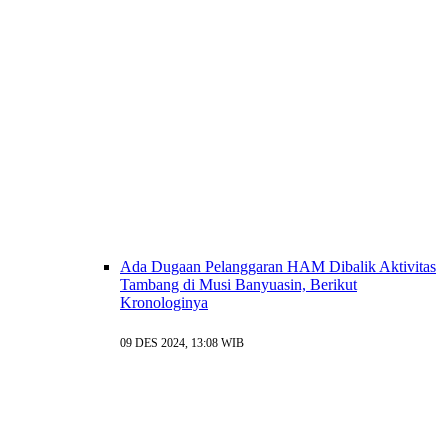
Ada Dugaan Pelanggaran HAM Dibalik Aktivitas
Tambang di Musi Banyuasin, Berikut
Kronologinya
09 DES 2024, 13:08 WIB