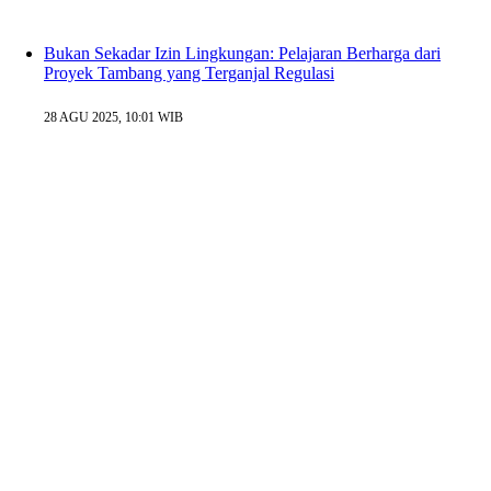
Bukan Sekadar Izin Lingkungan: Pelajaran Berharga dari
Proyek Tambang yang Terganjal Regulasi
28 AGU 2025, 10:01 WIB