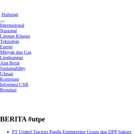
Hubungi
Internasional
Nasional
Liputan Khusus
Teknologi
Energi
Minyak dan Gas
Lingkungan
Alat Berat
Sustainability
Ulasan
Korporasi
Informasi CSR
Regulasi
BERITA #utpe
PT United Tractors Pandu Engineering Group dan DPP Sukses