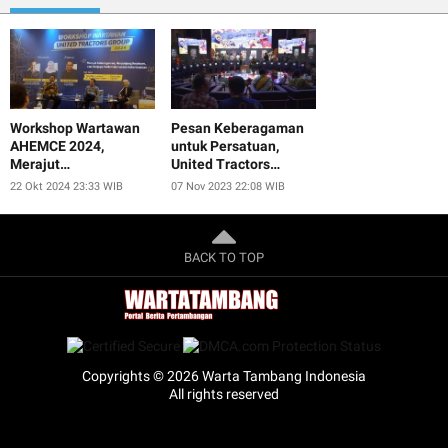
Workshop Wartawan
Pesan Keberagaman
AHEMCE 2024,
untuk Persatuan,
Merajut
United Tractors
Keberagaman,
Selenggarakan UT
22 Okt 2024 23:33 WIB
07 Nov 2023 22:08 WIB
Menjunjung Kesatuan,
Smart Educulture Fest
dan Menjaga
2023
Perdamaian untuk
Keberlanjutan
BACK TO TOP
Copyrights © 2026 Warta Tambang Indonesia
All rights reserved