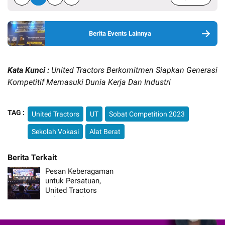
Berita Events Lainnya
Kata Kunci :
United Tractors Berkomitmen Siapkan Generasi
Kompetitif Memasuki Dunia Kerja Dan Industri
TAG :
United Tractors
UT
Sobat Competition 2023
Sekolah Vokasi
Alat Berat
Pesan Keberagaman
untuk Persatuan,
United Tractors
Selenggarakan UT
Smart Educulture Fest
2023