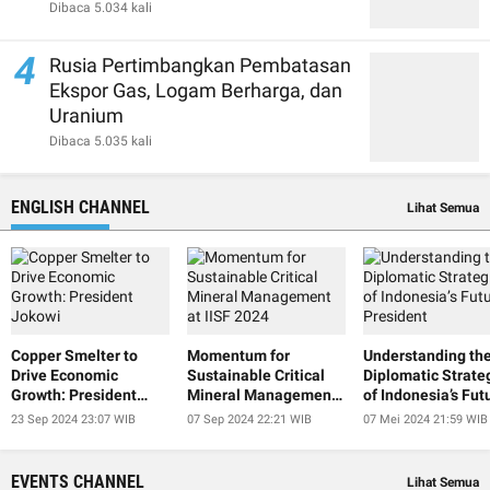
Dibaca 5.034 kali
4
Rusia Pertimbangkan Pembatasan
Ekspor Gas, Logam Berharga, dan
Uranium
Dibaca 5.035 kali
ENGLISH CHANNEL
Lihat Semua
Copper Smelter to
Momentum for
Understanding th
Drive Economic
Sustainable Critical
Diplomatic Strate
Growth: President
Mineral Management
of Indonesia’s Fut
Jokowi
at IISF 2024
President
23 Sep 2024 23:07 WIB
07 Sep 2024 22:21 WIB
07 Mei 2024 21:59 WIB
EVENTS CHANNEL
Lihat Semua