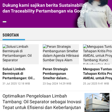
Dukung kami sajikan berita Sustainability
dan Traceability Pertambangan via Google
SOROTAN
Solusi Limbah
Peran Strategis
Mengupas Tuntas
Berminyak di
Pembangunan
Tahapan Kritis Pr
Pertambangan: Oil
Smelter dalam
AMDAL untuk Pro
Separator
Agenda Hilirisasi
Tambang: Kunci
31 Jul 2025 12:18 WIB
23 Sep 2024 14:29 WIB
25 Jul 2025 9:41 WIB
Sumber Daya Alam
Keberhasilan dan
Keberlanjutan
Optimalkan Pengelolaan Limbah
Tambang: Oil Separator sebagai Inovasi
Tepat untuk Efisiensi dan Keberlanjutan