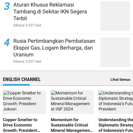
3
Aturan Khusus Reklamasi
Tambang di Sekitar IKN Segera
Terbit
Dibaca 5.037 kali
4
Rusia Pertimbangkan Pembatasan
Ekspor Gas, Logam Berharga, dan
Uranium
Dibaca 5.037 kali
ENGLISH CHANNEL
Lihat Semua
Copper Smelter to
Momentum for
Understanding th
Drive Economic
Sustainable Critical
Diplomatic Strate
Growth: President
Mineral Management
of Indonesia’s Fut