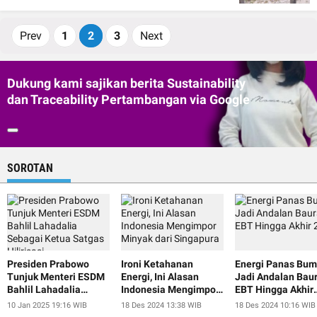
Prev
1
2
3
Next
Dukung kami sajikan berita Sustainability
dan Traceability Pertambangan via Google
SOROTAN
Presiden Prabowo
Ironi Ketahanan
Energi Panas Bum
Tunjuk Menteri ESDM
Energi, Ini Alasan
Jadi Andalan Bau
Bahlil Lahadalia
Indonesia Mengimpor
EBT Hingga Akhir
Sebagai Ketua Satgas
Minyak dari Singapura
2024
10 Jan 2025 19:16 WIB
18 Des 2024 13:38 WIB
18 Des 2024 10:16 WIB
Hilirisasi