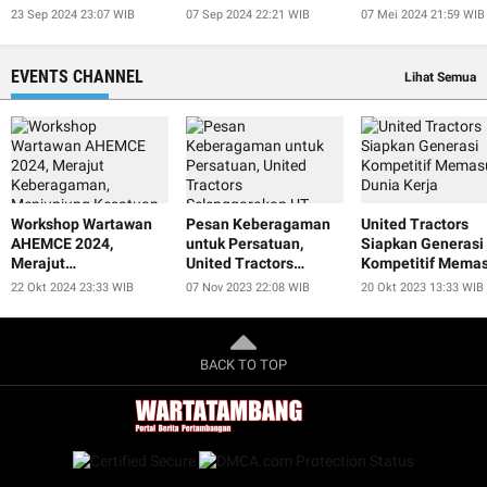
Jokowi
at IISF 2024
President
23 Sep 2024 23:07 WIB
07 Sep 2024 22:21 WIB
07 Mei 2024 21:59 WIB
EVENTS CHANNEL
Lihat Semua
Workshop Wartawan
Pesan Keberagaman
United Tractors
AHEMCE 2024,
untuk Persatuan,
Siapkan Generasi
Merajut
United Tractors
Kompetitif Memas
Keberagaman,
Selenggarakan UT
Dunia Kerja
22 Okt 2024 23:33 WIB
07 Nov 2023 22:08 WIB
20 Okt 2023 13:33 WIB
Menjunjung Kesatuan,
Smart Educulture Fest
dan Menjaga
2023
Perdamaian untuk
Keberlanjutan
BACK TO TOP