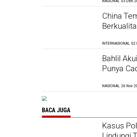
NASIONAL
03 Des 2
China Te
Berkualita
INTERNASIONAL
02 
Bahlil Ak
Punya Cad
NASIONAL
26 Nov 2
BACA JUGA
Kasus Pol
Lindungi 