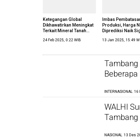
Ketegangan Global
Imbas Pembatasa
Dikhawatirkan Meningkat
Produksi, Harga N
Terkait Mineral Tanah
Diprediksi Naik Si
Jarang (REE)
Tahun Ini
24 Feb 2025, 0:22 WIB
13 Jan 2025, 15:49 W
Tambang B
Beberapa 
INTERNASIONAL
16 
Energi Panas Bumi Jadi
Andalan Bauran EBT
WALHI Su
Hingga Akhir 2024
Tambang I
18 Des 2024, 10:16 WIB
Aparat
NASIONAL
13 Des 2