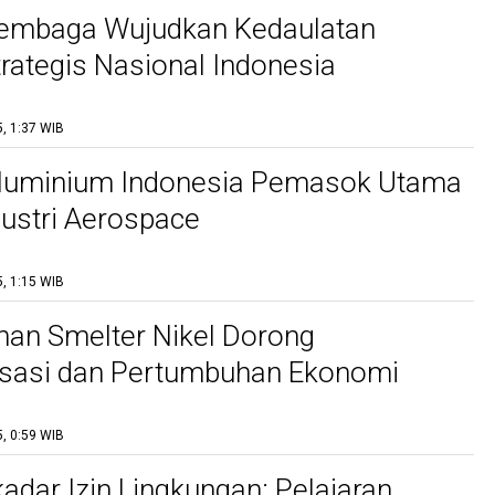
Tembaga Wujudkan Kedaulatan
trategis Nasional Indonesia
, 1:37 WIB
Aluminium Indonesia Pemasok Utama
dustri Aerospace
, 1:15 WIB
an Smelter Nikel Dorong
lisasi dan Pertumbuhan Ekonomi
, 0:59 WIB
adar Izin Lingkungan: Pelajaran