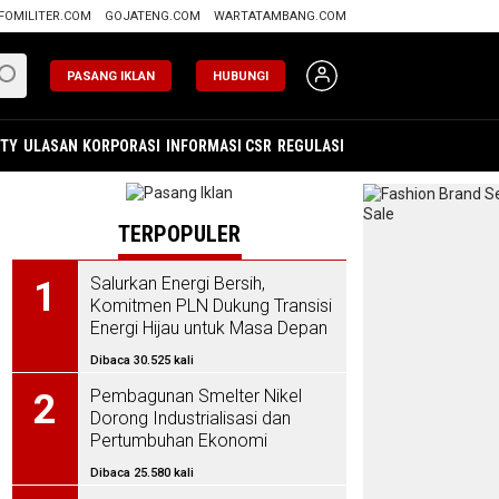
FOMILITER.COM
GOJATENG.COM
WARTATAMBANG.COM
PASANG IKLAN
HUBUNGI
ITY
ULASAN
KORPORASI
INFORMASI CSR
REGULASI
TERPOPULER
Salurkan Energi Bersih,
1
Komitmen PLN Dukung Transisi
Energi Hijau untuk Masa Depan
Indonesia
Dibaca 30.525 kali
Pembagunan Smelter Nikel
2
Dorong Industrialisasi dan
Pertumbuhan Ekonomi
Dibaca 25.580 kali