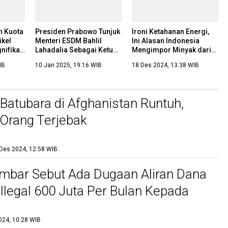
n Kuota
Presiden Prabowo Tunjuk
Ironi Ketahanan Energi,
ikel
Menteri ESDM Bahlil
Ini Alasan Indonesia
gnifikan
Lahadalia Sebagai Ketua
Mengimpor Minyak dari
Satgas Hilirisasi
Singapura
IB
10 Jan 2025, 19:16 WIB
18 Des 2024, 13:38 WIB
atubara di Afghanistan Runtuh,
Orang Terjebak
Des 2024, 12:58 WIB
mbar Sebut Ada Dugaan Aliran Dana
legal 600 Juta Per Bulan Kepada
024, 10:28 WIB