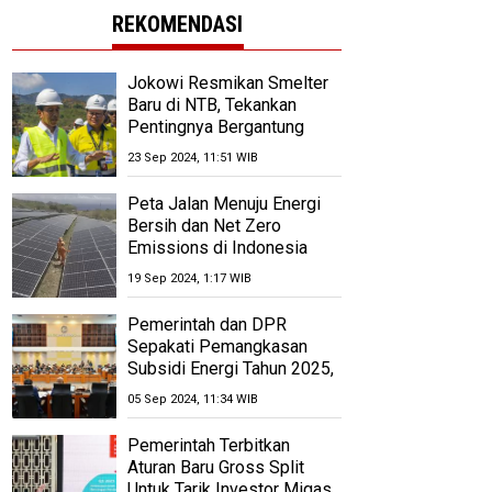
REKOMENDASI
Jokowi Resmikan Smelter
Baru di NTB, Tekankan
Pentingnya Bergantung
Pada Produksi
23 Sep 2024, 11:51 WIB
Peta Jalan Menuju Energi
Bersih dan Net Zero
Emissions di Indonesia
pada 2060
19 Sep 2024, 1:17 WIB
Pemerintah dan DPR
Sepakati Pemangkasan
Subsidi Energi Tahun 2025,
Anggaran Dipangkas Rp
05 Sep 2024, 11:34 WIB
1,12 Triliun
Pemerintah Terbitkan
Aturan Baru Gross Split
Untuk Tarik Investor Migas