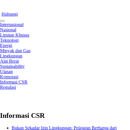
Hubungi
Internasional
Nasional
Liputan Khusus
Teknologi
Energi
Minyak dan Gas
Lingkungan
Alat Berat
Sustainability
Ulasan
Korporasi
Informasi CSR
Regulasi
Informasi CSR
Bukan Sekadar Izin Lingkungan: Pelajaran Berharga dari