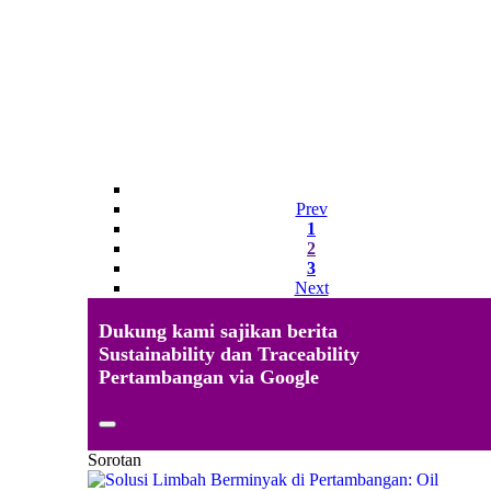
Prev
1
2
3
Next
Dukung kami sajikan berita
Sustainability dan Traceability
Pertambangan via Google
Sorotan