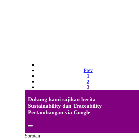
Prev
1
2
3
Dukung kami sajikan berita
Sustainability dan Traceability
Pertambangan via Google
Sorotan