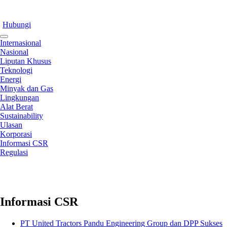
Hubungi
Internasional
Nasional
Liputan Khusus
Teknologi
Energi
Minyak dan Gas
Lingkungan
Alat Berat
Sustainability
Ulasan
Korporasi
Informasi CSR
Regulasi
Informasi CSR
PT United Tractors Pandu Engineering Group dan DPP Sukses