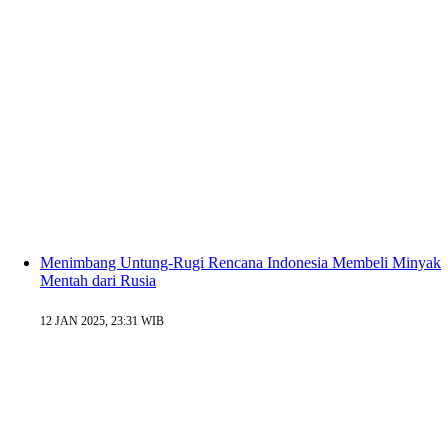
Menimbang Untung-Rugi Rencana Indonesia Membeli Minyak
Mentah dari Rusia
12 JAN 2025, 23:31 WIB