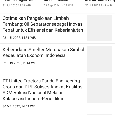
Separator
Agenda Hilirisasi
Tambang: Kunci
31 Jul 2025 12:18 WIB
23 Sep 2024 14:29 WIB
25 Jul 2025 9:41 WIB
Sumber Daya Alam
Keberhasilan dan
Keberlanjutan
Optimalkan Pengelolaan Limbah
Tambang: Oil Separator sebagai Inovasi
Tepat untuk Efisiensi dan Keberlanjutan
03 JUL 2025, 14:31 WIB
Keberadaan Smelter Merupakan Simbol
Kedaulatan Ekonomi Indonesia
02 JUN 2025, 11:44 WIB
PT United Tractors Pandu Engineering
Group dan DPP Sukses Angkat Kualitas
SDM Vokasi Nasional Melalui
Kolaborasi Industri-Pendidikan
30 MEI 2025, 14:49 WIB