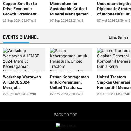
Copper Smelter to
Momentum for
Understanding th
Drive Economic
Sustainable Critical
Diplomatic Strate
Growth: President
Mineral Management
of Indonesia’s Fut
Jokowi
at IISF 2024
President
23 Sep 2024 23:07 WIB
07 Sep 2024 22:21 WIB
07 Mei 2024 21:59 WIB
EVENTS CHANNEL
Lihat Semua
Workshop Wartawan
Pesan Keberagaman
United Tractors
AHEMCE 2024,
untuk Persatuan,
Siapkan Generasi
Merajut
United Tractors
Kompetitif Memas
Keberagaman,
Selenggarakan UT
Dunia Kerja
22 Okt 2024 23:33 WIB
07 Nov 2023 22:08 WIB
20 Okt 2023 13:33 WIB
Menjunjung Kesatuan,
Smart Educulture Fest
dan Menjaga
2023
Perdamaian untuk
Keberlanjutan
BACK TO TOP