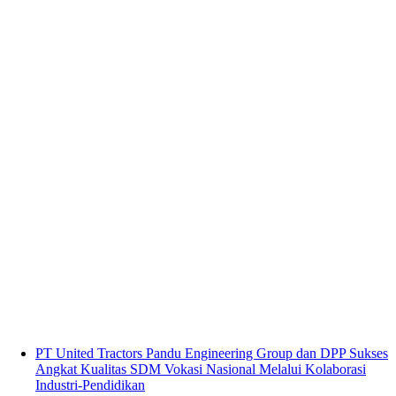
PT United Tractors Pandu Engineering Group dan DPP Sukses
Angkat Kualitas SDM Vokasi Nasional Melalui Kolaborasi
Industri-Pendidikan