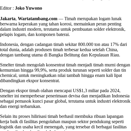
Editor :
Joko Yuwono
Jakarta
,
Wartatambang.com
— Timah merupakan logam lunak
berwarna keperakan yang tahan korosi, memainkan peran penting
dalam industri modern, terutama untuk pembuatan solder elektronik,
pelapis logam, dan komponen baterai.
Indonesia, dengan cadangan timah sekitar 800.000 ton atau 17% dari
total dunia, adalah produsen timah terbesar kedua setelah China,
dengan tambang utama di Bangka Belitung dan Kepulauan Riau.
Smelter timah mengolah konsentrat timah menjadi timah murni dengan
kemurnian hingga 99,9%, serta produk turunan seperti solder dan tin
chemical, untuk meningkatkan nilai tambah hingga enam kali lipat
dibandingkan ekspor konsentrat.
Dengan ekspor timah olahan mencapai US$1,3 miliar pada 2024,
smelter ini memperbesar penerimaan devisa dan menjadikan Indonesia
sebagai pemasok kunci pasar global, terutama untuk industri elektronik
dan energi terbarukan.
Selain itu proses hilirisasi timah berhasil membuka ribuan lapangan
kerja baik di fasilitas pengolahan maupun sektor pendukung seperti
logistik dan usaha kecil menengah, yang tersebar di berbagai fasilitas