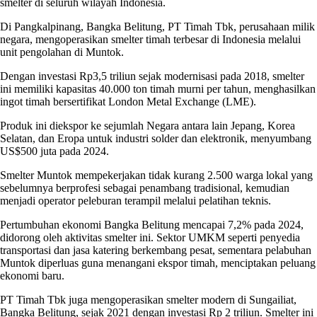
smelter di seluruh wilayah Indonesia.
Di Pangkalpinang, Bangka Belitung, PT Timah Tbk, perusahaan milik
negara, mengoperasikan smelter timah terbesar di Indonesia melalui
unit pengolahan di Muntok.
Dengan investasi Rp3,5 triliun sejak modernisasi pada 2018, smelter
ini memiliki kapasitas 40.000 ton timah murni per tahun, menghasilkan
ingot timah bersertifikat London Metal Exchange (LME).
Produk ini diekspor ke sejumlah Negara antara lain Jepang, Korea
Selatan, dan Eropa untuk industri solder dan elektronik, menyumbang
US$500 juta pada 2024.
Smelter Muntok mempekerjakan tidak kurang 2.500 warga lokal yang
sebelumnya berprofesi sebagai penambang tradisional, kemudian
menjadi operator peleburan terampil melalui pelatihan teknis.
Pertumbuhan ekonomi Bangka Belitung mencapai 7,2% pada 2024,
didorong oleh aktivitas smelter ini. Sektor UMKM seperti penyedia
transportasi dan jasa katering berkembang pesat, sementara pelabuhan
Muntok diperluas guna menangani ekspor timah, menciptakan peluang
ekonomi baru.
PT Timah Tbk juga mengoperasikan smelter modern di Sungailiat,
Bangka Belitung, sejak 2021 dengan investasi Rp 2 triliun. Smelter ini