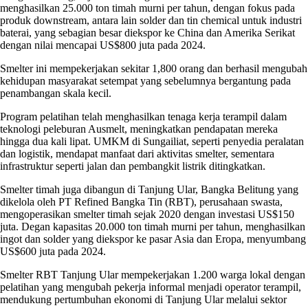
menghasilkan 25.000 ton timah murni per tahun, dengan fokus pada
produk downstream, antara lain solder dan tin chemical untuk industri
baterai, yang sebagian besar diekspor ke China dan Amerika Serikat
dengan nilai mencapai US$800 juta pada 2024.
Smelter ini mempekerjakan sekitar 1,800 orang dan berhasil mengubah
kehidupan masyarakat setempat yang sebelumnya bergantung pada
penambangan skala kecil.
Program pelatihan telah menghasilkan tenaga kerja terampil dalam
teknologi peleburan Ausmelt, meningkatkan pendapatan mereka
hingga dua kali lipat. UMKM di Sungailiat, seperti penyedia peralatan
dan logistik, mendapat manfaat dari aktivitas smelter, sementara
infrastruktur seperti jalan dan pembangkit listrik ditingkatkan.
Smelter timah juga dibangun di Tanjung Ular, Bangka Belitung yang
dikelola oleh PT Refined Bangka Tin (RBT), perusahaan swasta,
mengoperasikan smelter timah sejak 2020 dengan investasi US$150
juta. Degan kapasitas 20.000 ton timah murni per tahun, menghasilkan
ingot dan solder yang diekspor ke pasar Asia dan Eropa, menyumbang
US$600 juta pada 2024.
Smelter RBT Tanjung Ular mempekerjakan 1.200 warga lokal dengan
pelatihan yang mengubah pekerja informal menjadi operator terampil,
mendukung pertumbuhan ekonomi di Tanjung Ular melalui sektor