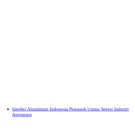
Smelter Aluminium Indonesia Pemasok Utama Sektor Industri
Aerospace