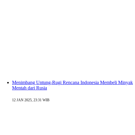
Menimbang Untung-Rugi Rencana Indonesia Membeli Minyak
Mentah dari Rusia
12 JAN 2025, 23:31 WIB