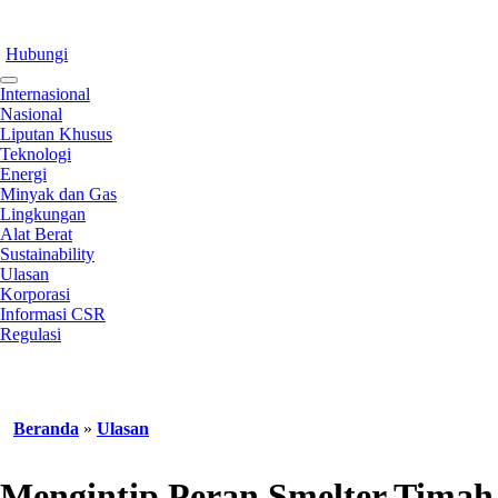
Hubungi
Internasional
Nasional
Liputan Khusus
Teknologi
Energi
Minyak dan Gas
Lingkungan
Alat Berat
Sustainability
Ulasan
Korporasi
Informasi CSR
Regulasi
Beranda
»
Ulasan
Mengintip Peran Smelter Timah