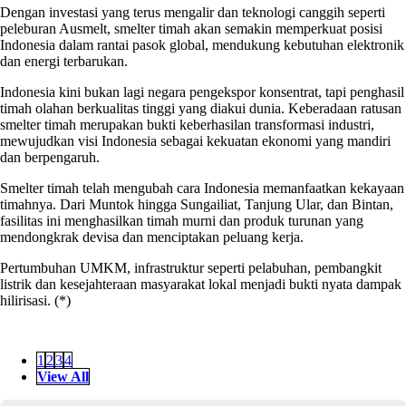
Dengan investasi yang terus mengalir dan teknologi canggih seperti
peleburan Ausmelt, smelter timah akan semakin memperkuat posisi
Indonesia dalam rantai pasok global, mendukung kebutuhan elektronik
dan energi terbarukan.
Indonesia kini bukan lagi negara pengekspor konsentrat, tapi penghasil
timah olahan berkualitas tinggi yang diakui dunia. Keberadaan ratusan
smelter timah merupakan bukti keberhasilan transformasi industri,
mewujudkan visi Indonesia sebagai kekuatan ekonomi yang mandiri
dan berpengaruh.
Smelter timah telah mengubah cara Indonesia memanfaatkan kekayaan
timahnya. Dari Muntok hingga Sungailiat, Tanjung Ular, dan Bintan,
fasilitas ini menghasilkan timah murni dan produk turunan yang
mendongkrak devisa dan menciptakan peluang kerja.
Pertumbuhan UMKM, infrastruktur seperti pelabuhan, pembangkit
listrik dan kesejahteraan masyarakat lokal menjadi bukti nyata dampak
hilirisasi. (*)
1
2
3
4
View All