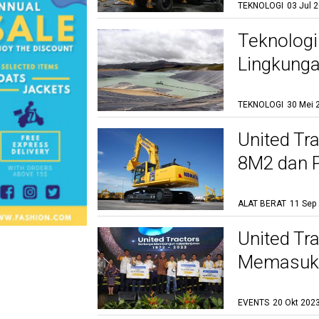
TEKNOLOGI
03 Jul 
Teknologi
Lingkunga
Tambang
TEKNOLOGI
30 Mei 
United Tr
8M2 dan P
30 Ton
ALAT BERAT
11 Sep
United Tr
Memasuki
EVENTS
20 Okt 2023