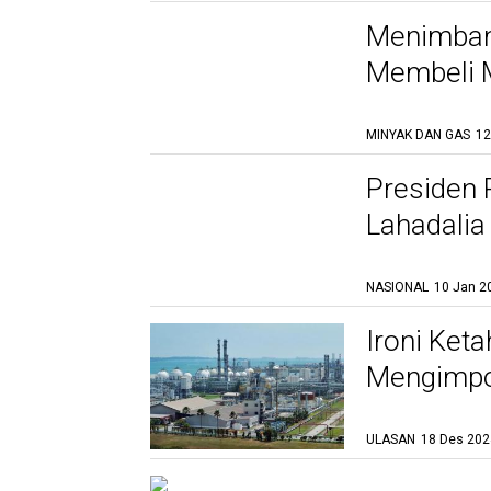
Menimban
Membeli M
MINYAK DAN GAS
12
Presiden 
Lahadalia
NASIONAL
10 Jan 2
Ironi Keta
Mengimpor
ULASAN
18 Des 202