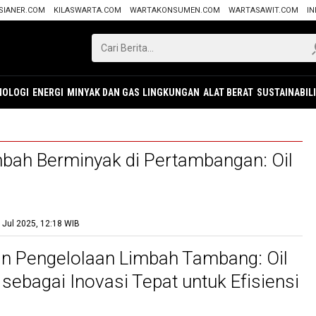
SIANER.COM
KILASWARTA.COM
WARTAKONSUMEN.COM
WARTASAWIT.COM
IN
NOLOGI
ENERGI
MINYAK DAN GAS
LINGKUNGAN
ALAT BERAT
SUSTAINABIL
mbah Berminyak di Pertambangan: Oil
 Jul 2025, 12:18 WIB
n Pengelolaan Limbah Tambang: Oil
 sebagai Inovasi Tepat untuk Efisiensi
lanjutan