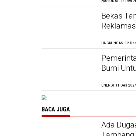
NASIONAL
13 Des 2
Bekas Ta
Reklamasi
LINGKUNGAN
12 Des
Pemerint
Bumi Unt
ENERGI
11 Des 2024
BACA JUGA
Ada Dugaa
Tambang d