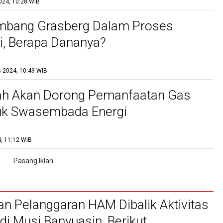
024, 10:28 WIB
mbang Grasberg Dalam Proses
, Berapa Dananya?
 2024, 10:49 WIB
ah Akan Dorong Pemanfaatan Gas
uk Swasembada Energi
, 11:12 WIB
n Pelanggaran HAM Dibalik Aktivitas
i Musi Banyuasin, Berikut