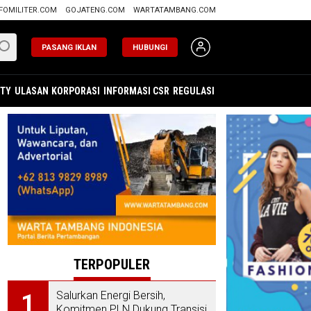
FOMILITER.COM
GOJATENG.COM
WARTATAMBANG.COM
PASANG IKLAN
HUBUNGI
ITY
ULASAN
KORPORASI
INFORMASI CSR
REGULASI
TERPOPULER
Salurkan Energi Bersih,
1
Komitmen PLN Dukung Transisi