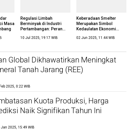
adar
Regulasi Limbah
Keberadaan Smelter
nci Masa
Berminyak di Industri
Merupakan Simbol
ambang
Pertambangan: Peran
Kedaulatan Ekonomi
Strategis Oil Separator
Indonesia
IB
10 Jul 2025, 19:17 WIB
02 Jun 2025, 11:44 WIB
dalam Kepatuhan Hukum
n Global Dikhawatirkan Meningkat
ineral Tanah Jarang (REE)
Feb 2025, 0:22 WIB
mbatasan Kuota Produksi, Harga
ediksi Naik Signifikan Tahun Ini
 Jan 2025, 15:49 WIB