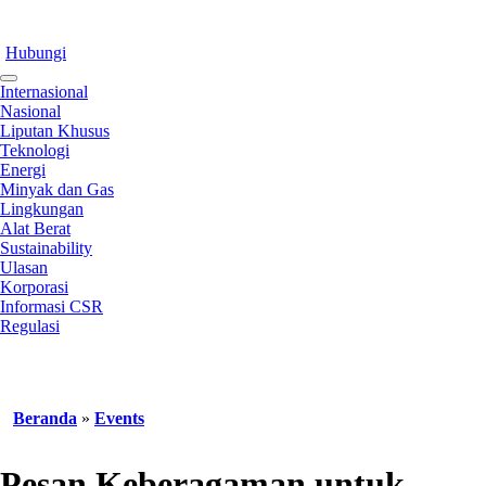
Hubungi
Internasional
Nasional
Liputan Khusus
Teknologi
Energi
Minyak dan Gas
Lingkungan
Alat Berat
Sustainability
Ulasan
Korporasi
Informasi CSR
Regulasi
Beranda
»
Events
Pesan Keberagaman untuk