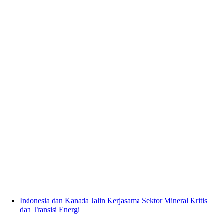
Indonesia dan Kanada Jalin Kerjasama Sektor Mineral Kritis
dan Transisi Energi