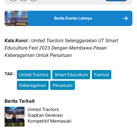
Berita Events Lainnya
Kata Kunci :
United Tractors Selenggarakan UT Smart
Educulture Fest 2023 Dengan Membawa Pesan
Keberagaman Untuk Persatuan
TAG :
United Tractors
Smart Educulture
Festival
Keberagaman
Persatuan
United Tractors
Siapkan Generasi
Kompetitif Memasuki
Dunia Kerja