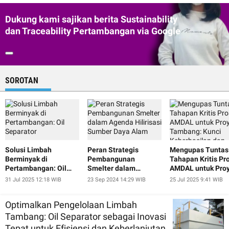
Dukung kami sajikan berita Sustainability
dan Traceability Pertambangan via Google
SOROTAN
Solusi Limbah
Peran Strategis
Mengupas Tuntas
Berminyak di
Pembangunan
Tahapan Kritis Pr
Pertambangan: Oil
Smelter dalam
AMDAL untuk Pro
Separator
Agenda Hilirisasi
Tambang: Kunci
31 Jul 2025 12:18 WIB
23 Sep 2024 14:29 WIB
25 Jul 2025 9:41 WIB
Sumber Daya Alam
Keberhasilan dan
Keberlanjutan
Optimalkan Pengelolaan Limbah
Tambang: Oil Separator sebagai Inovasi
Tepat untuk Efisiensi dan Keberlanjutan