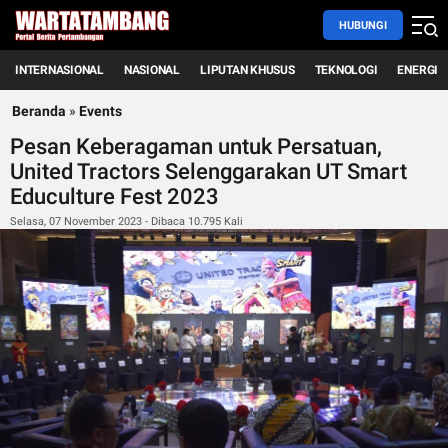
HUBUNGI
INTERNASIONAL
NASIONAL
LIPUTAN KHUSUS
TEKNOLOGI
ENERGI
Beranda
»
Events
Pesan Keberagaman untuk Persatuan,
United Tractors Selenggarakan UT Smart
Educulture Fest 2023
Selasa, 07 November 2023 - Dibaca 10.795 Kali