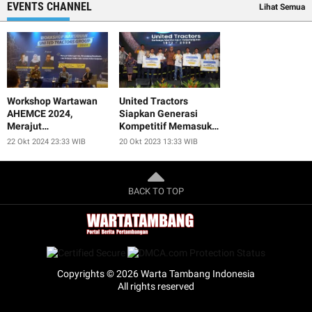
EVENTS CHANNEL
Lihat Semua
Workshop Wartawan
United Tractors
AHEMCE 2024,
Siapkan Generasi
Merajut
Kompetitif Memasuki
Keberagaman,
Dunia Kerja
22 Okt 2024 23:33 WIB
20 Okt 2023 13:33 WIB
Menjunjung Kesatuan,
dan Menjaga
Perdamaian untuk
Keberlanjutan
BACK TO TOP
Copyrights © 2026 Warta Tambang Indonesia
All rights reserved