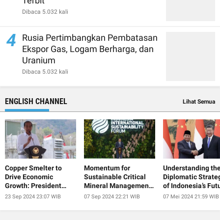
Terbit
Dibaca 5.032 kali
4
Rusia Pertimbangkan Pembatasan
Ekspor Gas, Logam Berharga, dan
Uranium
Dibaca 5.032 kali
ENGLISH CHANNEL
Lihat Semua
Copper Smelter to
Momentum for
Understanding th
Drive Economic
Sustainable Critical
Diplomatic Strate
Growth: President
Mineral Management
of Indonesia’s Fut
Jokowi
at IISF 2024
President
23 Sep 2024 23:07 WIB
07 Sep 2024 22:21 WIB
07 Mei 2024 21:59 WIB