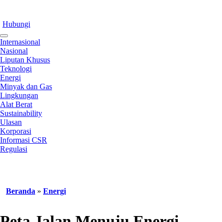
Hubungi
Internasional
Nasional
Liputan Khusus
Teknologi
Energi
Minyak dan Gas
Lingkungan
Alat Berat
Sustainability
Ulasan
Korporasi
Informasi CSR
Regulasi
Beranda
»
Energi
Peta Jalan Menuju Energi