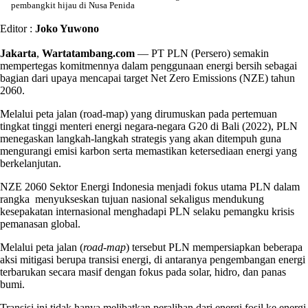
pembangkit hijau di Nusa Penida
Editor :
Joko Yuwono
Jakarta
,
Wartatambang.com
— PT PLN (Persero) semakin
mempertegas komitmennya dalam penggunaan energi bersih sebagai
bagian dari upaya mencapai target Net Zero Emissions (NZE) tahun
2060.
Melalui peta jalan (road-map) yang dirumuskan pada pertemuan
tingkat tinggi menteri energi negara-negara G20 di Bali (2022), PLN
menegaskan langkah-langkah strategis yang akan ditempuh guna
mengurangi emisi karbon serta memastikan ketersediaan energi yang
berkelanjutan.
NZE 2060 Sektor Energi Indonesia menjadi fokus utama PLN dalam
rangka menyukseskan tujuan nasional sekaligus mendukung
kesepakatan internasional menghadapi PLN selaku pemangku krisis
pemanasan global.
Melalui peta jalan (
road-map
) tersebut PLN mempersiapkan beberapa
aksi mitigasi berupa transisi energi, di antaranya pengembangan energi
terbarukan secara masif dengan fokus pada solar, hidro, dan panas
bumi.
Transisi ini tidak hanya melibatkan peralihan dari energi fosil ke energi