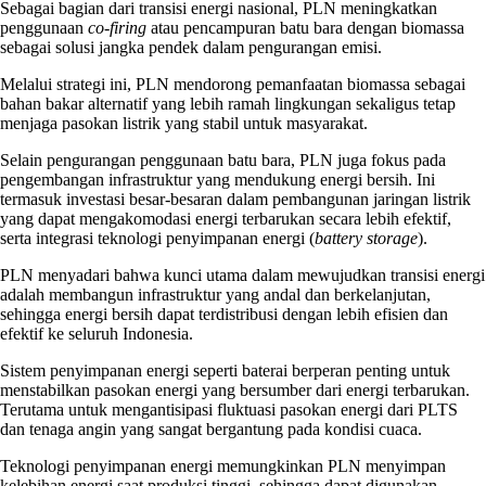
Sebagai bagian dari transisi energi nasional, PLN meningkatkan
penggunaan
co-firing
atau pencampuran batu bara dengan biomassa
sebagai solusi jangka pendek dalam pengurangan emisi.
Melalui strategi ini, PLN mendorong pemanfaatan biomassa sebagai
bahan bakar alternatif yang lebih ramah lingkungan sekaligus tetap
menjaga pasokan listrik yang stabil untuk masyarakat.
Selain pengurangan penggunaan batu bara, PLN juga fokus pada
pengembangan infrastruktur yang mendukung energi bersih. Ini
termasuk investasi besar-besaran dalam pembangunan jaringan listrik
yang dapat mengakomodasi energi terbarukan secara lebih efektif,
serta integrasi teknologi penyimpanan energi (
battery storage
).
PLN menyadari bahwa kunci utama dalam mewujudkan transisi energi
adalah membangun infrastruktur yang andal dan berkelanjutan,
sehingga energi bersih dapat terdistribusi dengan lebih efisien dan
efektif ke seluruh Indonesia.
Sistem penyimpanan energi seperti baterai berperan penting untuk
menstabilkan pasokan energi yang bersumber dari energi terbarukan.
Terutama untuk mengantisipasi fluktuasi pasokan energi dari PLTS
dan tenaga angin yang sangat bergantung pada kondisi cuaca.
Teknologi penyimpanan energi memungkinkan PLN menyimpan
kelebihan energi saat produksi tinggi, sehingga dapat digunakan