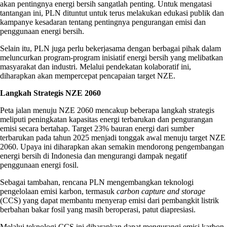
akan pentingnya energi bersih sangatlah penting. Untuk mengatasi
tantangan ini, PLN dituntut untuk terus melakukan edukasi publik dan
kampanye kesadaran tentang pentingnya pengurangan emisi dan
penggunaan energi bersih.
Selain itu, PLN juga perlu bekerjasama dengan berbagai pihak dalam
meluncurkan program-program inisiatif energi bersih yang melibatkan
masyarakat dan industri. Melalui pendekatan kolaboratif ini,
diharapkan akan mempercepat pencapaian target NZE.
Langkah Strategis NZE 2060
Peta jalan menuju NZE 2060 mencakup beberapa langkah strategis
meliputi peningkatan kapasitas energi terbarukan dan pengurangan
emisi secara bertahap. Target 23% bauran energi dari sumber
terbarukan pada tahun 2025 menjadi tonggak awal menuju target NZE
2060. Upaya ini diharapkan akan semakin mendorong pengembangan
energi bersih di Indonesia dan mengurangi dampak negatif
penggunaan energi fosil.
Sebagai tambahan, rencana PLN mengembangkan teknologi
pengelolaan emisi karbon, termasuk
carbon capture and storage
(CCS) yang dapat membantu menyerap emisi dari pembangkit listrik
berbahan bakar fosil yang masih beroperasi, patut diapresiasi.
Melalui teknologi CCS ini diharapkan dapat mengurangi emisi karbon