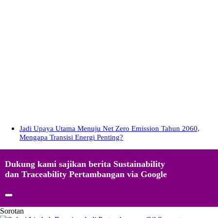
Jadi Upaya Utama Menuju Net Zero Emission Tahun 2060,
Mengapa Transisi Energi Penting?
Dukung kami sajikan berita Sustainability
dan Traceability Pertambangan via Google
Sorotan