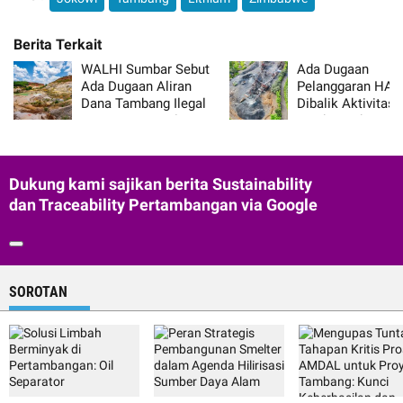
WALHI Sumbar Sebut
Ada Dugaan
Ada Dugaan Aliran
Pelanggaran HA
Dana Tambang Ilegal
Dibalik Aktivitas
600 Juta Per Bulan
Tambang di Musi
Kepada Aparat
Banyuasin, Beriku
Kronologinya
Dukung kami sajikan berita Sustainability
dan Traceability Pertambangan via Google
SOROTAN