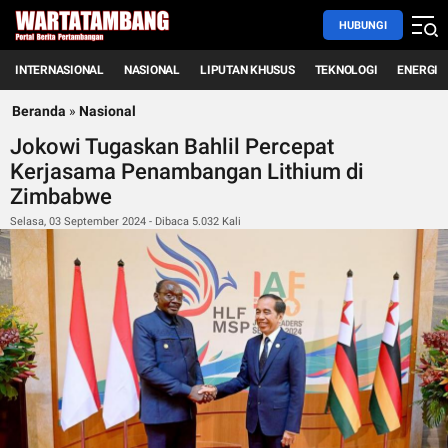
HUBUNGI
INTERNASIONAL
NASIONAL
LIPUTAN KHUSUS
TEKNOLOGI
ENERGI
Beranda
»
Nasional
Jokowi Tugaskan Bahlil Percepat
Kerjasama Penambangan Lithium di
Zimbabwe
Selasa, 03 September 2024 - Dibaca 5.032 Kali