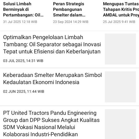
Solusi Limbah
Peran Strategis
Mengupas Tuntas
Berminyak di
Pembangunan
Tahapan Kritis Pr
Pertambangan: Oil
Smelter dalam
AMDAL untuk Pro
Separator
Agenda Hilirisasi
Tambang: Kunci
31 Jul 2025 12:18 WIB
23 Sep 2024 14:29 WIB
25 Jul 2025 9:41 WIB
Sumber Daya Alam
Keberhasilan dan
Keberlanjutan
Optimalkan Pengelolaan Limbah
Tambang: Oil Separator sebagai Inovasi
Tepat untuk Efisiensi dan Keberlanjutan
03 JUL 2025, 14:31 WIB
Keberadaan Smelter Merupakan Simbol
Kedaulatan Ekonomi Indonesia
02 JUN 2025, 11:44 WIB
PT United Tractors Pandu Engineering
Group dan DPP Sukses Angkat Kualitas
SDM Vokasi Nasional Melalui
Kolaborasi Industri-Pendidikan