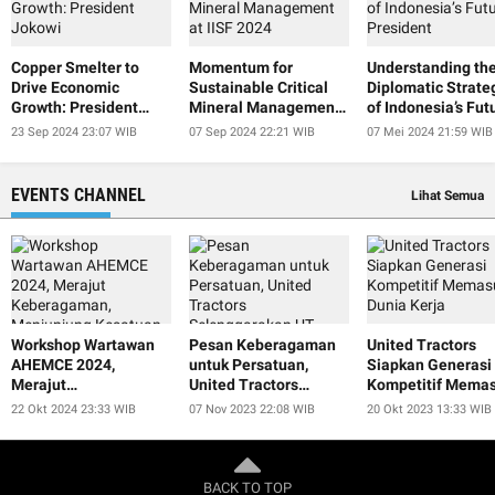
Copper Smelter to
Momentum for
Understanding th
Drive Economic
Sustainable Critical
Diplomatic Strate
Growth: President
Mineral Management
of Indonesia’s Fut
Jokowi
at IISF 2024
President
23 Sep 2024 23:07 WIB
07 Sep 2024 22:21 WIB
07 Mei 2024 21:59 WIB
EVENTS CHANNEL
Lihat Semua
Workshop Wartawan
Pesan Keberagaman
United Tractors
AHEMCE 2024,
untuk Persatuan,
Siapkan Generasi
Merajut
United Tractors
Kompetitif Memas
Keberagaman,
Selenggarakan UT
Dunia Kerja
22 Okt 2024 23:33 WIB
07 Nov 2023 22:08 WIB
20 Okt 2023 13:33 WIB
Menjunjung Kesatuan,
Smart Educulture Fest
dan Menjaga
2023
Perdamaian untuk
Keberlanjutan
BACK TO TOP