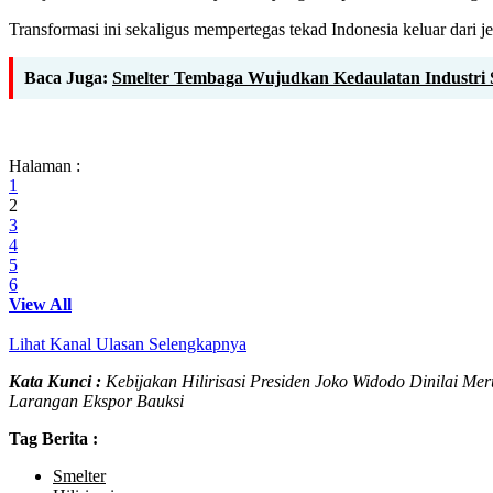
Transformasi ini sekaligus mempertegas tekad Indonesia keluar dari
Baca Juga:
Smelter Tembaga Wujudkan Kedaulatan Industri Str
Halaman :
1
2
3
4
5
6
View All
Lihat Kanal Ulasan Selengkapnya
Kata Kunci :
Kebijakan Hilirisasi Presiden Joko Widodo Dinilai M
Larangan Ekspor Bauksi
Tag Berita :
Smelter