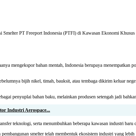
 Smelter PT Freeport Indonesia (PTFI) di Kawasan Ekonomi Khusus (KE
anya mengekspor bahan mentah, Indonesia berupaya menempatkan posisi
a sebelumnya bijih nikel, timah, bauksit, atau tembaga dikirim keluar
bagai penyuplai bahan baku, melainkan produsen setengah jadi bahkan si
r Industri Aerospace...
ransfer teknologi, serta menumbuhkan beberapa kawasan industri baru d
n pembangunan smelter telah membentuk ekosistem industri yang lebih