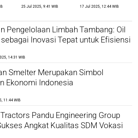
m
Tambang: Kunci
IB
25 Jul 2025, 9:41 WIB
17 Jul 2025, 12:44 WIB
Keberhasilan dan
Keberlanjutan
n Pengelolaan Limbah Tambang: Oil
 sebagai Inovasi Tepat untuk Efisiensi
lanjutan
2025, 14:31 WIB
an Smelter Merupakan Simbol
n Ekonomi Indonesia
5, 11:44 WIB
 Tractors Pandu Engineering Group
ukses Angkat Kualitas SDM Vokasi
Melalui Kolaborasi Industri-Pendidikan