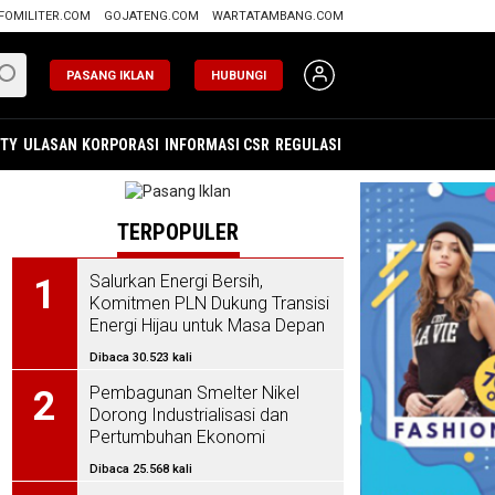
FOMILITER.COM
GOJATENG.COM
WARTATAMBANG.COM
PASANG IKLAN
HUBUNGI
ITY
ULASAN
KORPORASI
INFORMASI CSR
REGULASI
TERPOPULER
Salurkan Energi Bersih,
1
Komitmen PLN Dukung Transisi
Energi Hijau untuk Masa Depan
Indonesia
Dibaca 30.523 kali
Pembagunan Smelter Nikel
2
Dorong Industrialisasi dan
Pertumbuhan Ekonomi
Dibaca 25.568 kali