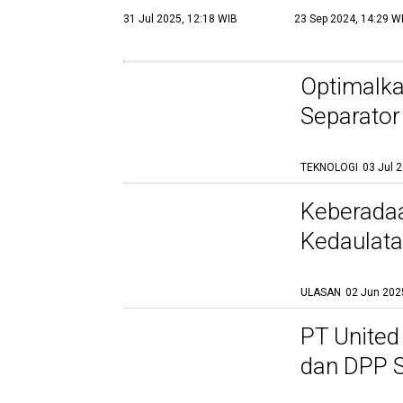
Sumber Daya Ala
31 Jul 2025, 12:18 WIB
23 Sep 2024, 14:29 W
Optimalka
Separator
dan Keber
TEKNOLOGI
03 Jul 
Regulasi Limbah
Berminyak di Industri
Keberada
Pertambangan: Peran
Strategis Oil Separator
Kedaulata
10 Jul 2025, 19:17 WIB
dalam Kepatuhan Hukum
ULASAN
02 Jun 202
PT United
dan DPP S
Nasional 