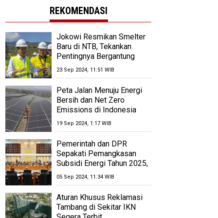
REKOMENDASI
Jokowi Resmikan Smelter
Baru di NTB, Tekankan
Pentingnya Bergantung
Pada Produksi
23 Sep 2024, 11:51 WIB
Peta Jalan Menuju Energi
Bersih dan Net Zero
Emissions di Indonesia
pada 2060
19 Sep 2024, 1:17 WIB
Pemerintah dan DPR
Sepakati Pemangkasan
Subsidi Energi Tahun 2025,
Anggaran Dipangkas Rp
05 Sep 2024, 11:34 WIB
1,12 Triliun
Aturan Khusus Reklamasi
Tambang di Sekitar IKN
Segera Terbit