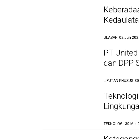
Berminyak di Industri
Keberada
Pertambangan: Peran
Strategis Oil Separator
Kedaulata
10 Jul 2025, 19:17 WIB
dalam Kepatuhan Hukum
ULASAN
02 Jun 202
PT United
dan DPP S
Nasional 
LIPUTAN KHUSUS
30
Teknologi
Lingkunga
Tambang
TEKNOLOGI
30 Mei 