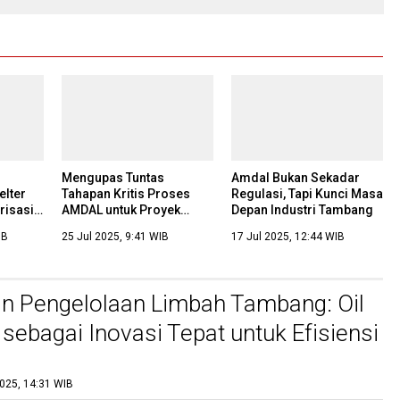
Mengupas Tuntas
Amdal Bukan Sekadar
lter
Tahapan Kritis Proses
Regulasi, Tapi Kunci Masa
risasi
AMDAL untuk Proyek
Depan Industri Tambang
m
Tambang: Kunci
IB
25 Jul 2025, 9:41 WIB
17 Jul 2025, 12:44 WIB
Keberhasilan dan
Keberlanjutan
n Pengelolaan Limbah Tambang: Oil
 sebagai Inovasi Tepat untuk Efisiensi
lanjutan
2025, 14:31 WIB