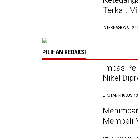
Keteganga
Terkait M
INTERNASIONAL
24 
PILIHAN REDAKSI
Imbas Pe
Nikel Dipr
LIPUTAN KHUSUS
13
Menimban
Membeli M