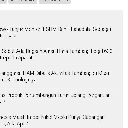
da
Mineral Kritis
Transisi Energi
wo Tunjuk Menteri ESDM Bahlil Lahadalia Sebagai
lirisasi
Sebut Ada Dugaan Aliran Dana Tambang Ilegal 600
 Kepada Aparat
anggaran HAM Dibalik Aktivitas Tambang di Musi
ikut Kronologinya
as Produk Pertambangan Turun Jelang Pergantian
pa?
donesia Masih Impor Nikel Meski Punya Cadangan
nia, Ada Apa?