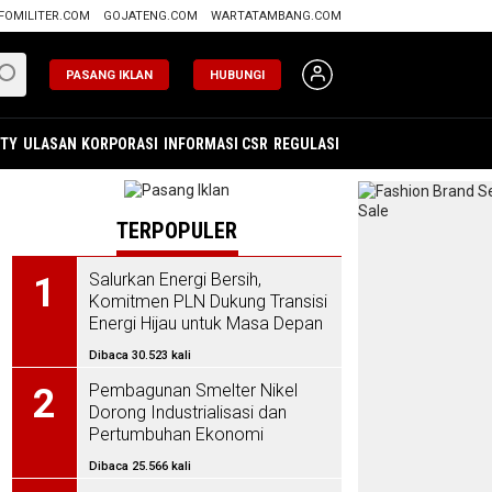
FOMILITER.COM
GOJATENG.COM
WARTATAMBANG.COM
PASANG IKLAN
HUBUNGI
ITY
ULASAN
KORPORASI
INFORMASI CSR
REGULASI
TERPOPULER
Salurkan Energi Bersih,
1
Komitmen PLN Dukung Transisi
Energi Hijau untuk Masa Depan
Indonesia
Dibaca 30.523 kali
Pembagunan Smelter Nikel
2
Dorong Industrialisasi dan
Pertumbuhan Ekonomi
Dibaca 25.566 kali