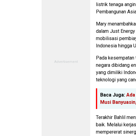
listrik tenaga ang
Pembangunan Asia
Mary menambahkan 
dalam Just Energy 
mobilisasi pembiay
Indonesia hingga U
Pada kesempatan te
negara dibidang en
yang dimiliki Ind
teknologi yang can
Baca Juga:
Ada
Musi Banyuasin,
Terakhir Bahlil me
baik. Melalui kerj
mempererat sinergi