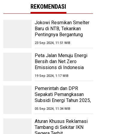
REKOMENDASI
Jokowi Resmikan Smelter
Baru di NTB, Tekankan
Pentingnya Bergantung
Pada Produksi
23 Sep 2024, 11:51 WIB
Peta Jalan Menuju Energi
Bersih dan Net Zero
Emissions di Indonesia
pada 2060
19 Sep 2024, 1:17 WIB
Pemerintah dan DPR
Sepakati Pemangkasan
Subsidi Energi Tahun 2025,
Anggaran Dipangkas Rp
05 Sep 2024, 11:34 WIB
1,12 Triliun
Aturan Khusus Reklamasi
Tambang di Sekitar IKN
Segera Terbit