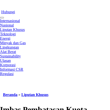
Hubungi
Internasional
Nasional
Liputan Khusus
Teknologi
Energi
Minyak dan Gas
Lingkungan
Alat Berat
Sustainability
Ulasan
Korporasi
Informasi CSR
Regulasi
Beranda
»
Liputan Khusus
Imbas Pembatasan Kuota