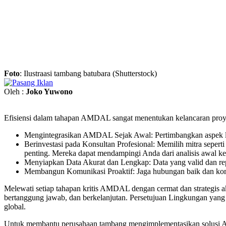
Foto
: Ilustraasi tambang batubara (Shutterstock)
Oleh :
Joko Yuwono
Efisiensi dalam tahapan AMDAL sangat menentukan kelancaran proyek
Mengintegrasikan AMDAL Sejak Awal: Pertimbangkan aspek li
Berinvestasi pada Konsultan Profesional: Memilih mitra seper
penting. Mereka dapat mendampingi Anda dari analisis awal ke
Menyiapkan Data Akurat dan Lengkap: Data yang valid dan re
Membangun Komunikasi Proaktif: Jaga hubungan baik dan kom
Melewati setiap tahapan kritis AMDAL dengan cermat dan strategis 
bertanggung jawab, dan berkelanjutan. Persetujuan Lingkungan yang d
global.
Untuk membantu perusahaan tambang mengimplementasikan solusi AMD