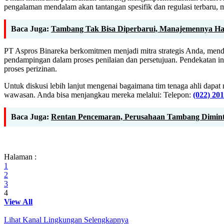
pengalaman mendalam akan tantangan spesifik dan regulasi terbaru, 
Baca Juga:
Tambang Tak Bisa Diperbarui, Manajemennya Ha
PT Aspros Binareka berkomitmen menjadi mitra strategis Anda, mend
pendampingan dalam proses penilaian dan persetujuan. Pendekatan i
proses perizinan.
Untuk diskusi lebih lanjut mengenai bagaimana tim tenaga ahli da
wawasan. Anda bisa menjangkau mereka melalui: Telepon:
(022) 20
Baca Juga:
Rentan Pencemaran, Perusahaan Tambang Dimint
Halaman :
1
2
3
4
View All
Lihat Kanal Lingkungan Selengkapnya