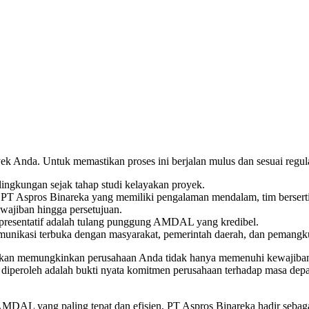
 Anda. Untuk memastikan proses ini berjalan mulus dan sesuai regul
ngkungan sejak tahap studi kelayakan proyek.
ti PT Aspros Binareka yang memiliki pengalaman mendalam, tim bersert
wajiban hingga persetujuan.
presentatif adalah tulang punggung AMDAL yang kredibel.
unikasi terbuka dengan masyarakat, pemerintah daerah, dan pemangk
akan memungkinkan perusahaan Anda tidak hanya memenuhi kewajiban r
iperoleh adalah bukti nyata komitmen perusahaan terhadap masa depan 
AL yang paling tepat dan efisien, PT Aspros Binareka hadir sebaga