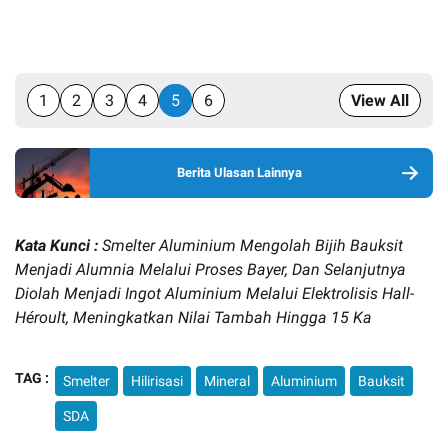
1
2
3
4
5
6
View All
Berita Ulasan Lainnya
Kata Kunci :
Smelter Aluminium Mengolah Bijih Bauksit
Menjadi Alumnia Melalui Proses Bayer, Dan Selanjutnya
Diolah Menjadi Ingot Aluminium Melalui Elektrolisis Hall-
Héroult, Meningkatkan Nilai Tambah Hingga 15 Ka
TAG :
Smelter
Hilirisasi
Mineral
Aluminium
Bauksit
SDA