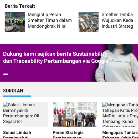
Mengintip Peran
Smelter Tembaga
Smelter Timah dalam
Wujudkan Kedaul
Mendongkrak Nilai
Industri Strategis
Tambah Komoditas
Nasional Indones
Dukung kami sajikan berita Sustainability
dan Traceability Pertambangan via Google
SOROTAN
Solusi Limbah
Peran Strategis
Mengupas Tuntas
Berminyak di
Pembangunan
Tahapan Kritis Pr