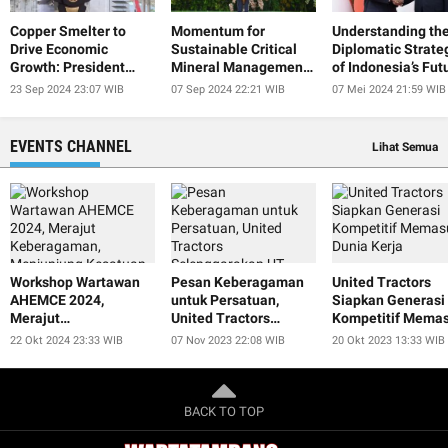
Copper Smelter to
Momentum for
Understanding th
Drive Economic
Sustainable Critical
Diplomatic Strate
Growth: President
Mineral Management
of Indonesia’s Fut
Jokowi
at IISF 2024
President
23 Sep 2024 23:07 WIB
07 Sep 2024 22:21 WIB
07 Mei 2024 21:59 WIB
EVENTS CHANNEL
Lihat Semua
Workshop Wartawan
Pesan Keberagaman
United Tractors
AHEMCE 2024,
untuk Persatuan,
Siapkan Generasi
Merajut
United Tractors
Kompetitif Memas
Keberagaman,
Selenggarakan UT
Dunia Kerja
22 Okt 2024 23:33 WIB
07 Nov 2023 22:08 WIB
20 Okt 2023 13:33 WIB
Menjunjung Kesatuan,
Smart Educulture Fest
dan Menjaga
2023
Perdamaian untuk
Keberlanjutan
BACK TO TOP