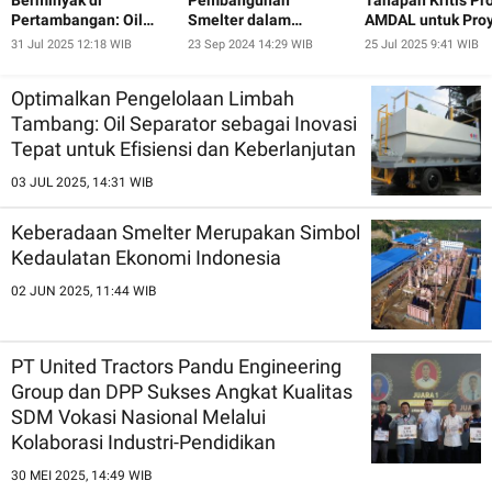
Pertambangan: Oil
Smelter dalam
AMDAL untuk Pro
Separator
Agenda Hilirisasi
Tambang: Kunci
31 Jul 2025 12:18 WIB
23 Sep 2024 14:29 WIB
25 Jul 2025 9:41 WIB
Sumber Daya Alam
Keberhasilan dan
Keberlanjutan
Optimalkan Pengelolaan Limbah
Tambang: Oil Separator sebagai Inovasi
Tepat untuk Efisiensi dan Keberlanjutan
03 JUL 2025, 14:31 WIB
Keberadaan Smelter Merupakan Simbol
Kedaulatan Ekonomi Indonesia
02 JUN 2025, 11:44 WIB
PT United Tractors Pandu Engineering
Group dan DPP Sukses Angkat Kualitas
SDM Vokasi Nasional Melalui
Kolaborasi Industri-Pendidikan
30 MEI 2025, 14:49 WIB