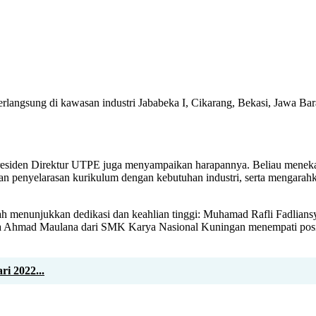
angsung di kawasan industri Jababeka I, Cikarang, Bekasi, Jawa Bar
 Presiden Direktur UTPE juga menyampaikan harapannya. Beliau mene
n penyelarasan kurikulum dengan kebutuhan industri, serta mengarahk
menunjukkan dedikasi dan keahlian tinggi: Muhamad Rafli Fadliansy
Ahmad Maulana dari SMK Karya Nasional Kuningan menempati posisi Ju
i 2022...