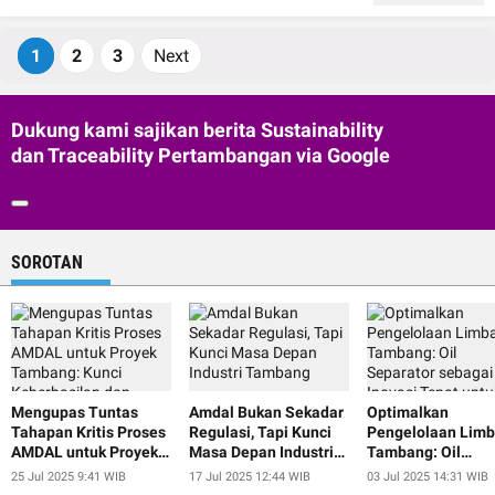
1
2
3
Next
Dukung kami sajikan berita Sustainability
dan Traceability Pertambangan via Google
SOROTAN
Mengupas Tuntas
Amdal Bukan Sekadar
Optimalkan
Tahapan Kritis Proses
Regulasi, Tapi Kunci
Pengelolaan Lim
AMDAL untuk Proyek
Masa Depan Industri
Tambang: Oil
Tambang: Kunci
Tambang
Separator sebaga
25 Jul 2025 9:41 WIB
17 Jul 2025 12:44 WIB
03 Jul 2025 14:31 WIB
Keberhasilan dan
Inovasi Tepat unt