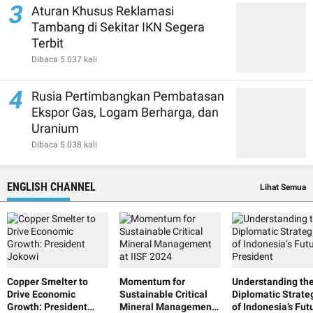
3
Aturan Khusus Reklamasi
Tambang di Sekitar IKN Segera
Terbit
Dibaca 5.037 kali
4
Rusia Pertimbangkan Pembatasan
Ekspor Gas, Logam Berharga, dan
Uranium
Dibaca 5.038 kali
ENGLISH CHANNEL
Lihat Semua
Copper Smelter to
Momentum for
Understanding th
Drive Economic
Sustainable Critical
Diplomatic Strate
Growth: President
Mineral Management
of Indonesia’s Fut