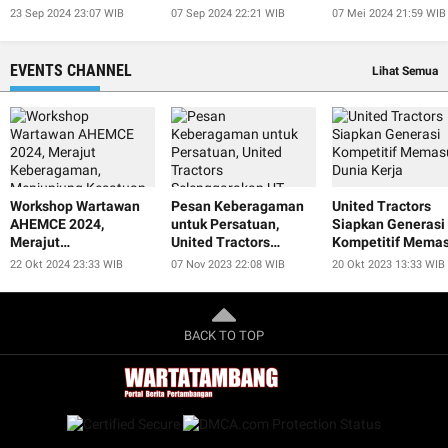
Jokowi
at IISF 2024
President
23 Sep 2024 23:07 WIB
07 Sep 2024 22:21 WIB
07 Mei 2024 21:59 WIB
EVENTS CHANNEL
Lihat Semua
Workshop Wartawan
Pesan Keberagaman
United Tractors
AHEMCE 2024,
untuk Persatuan,
Siapkan Generasi
Merajut
United Tractors
Kompetitif Memas
Keberagaman,
Selenggarakan UT
Dunia Kerja
22 Okt 2024 23:33 WIB
07 Nov 2023 22:08 WIB
20 Okt 2023 13:33 WIB
Menjunjung Kesatuan,
Smart Educulture Fest
dan Menjaga
2023
Perdamaian untuk
Keberlanjutan
BACK TO TOP