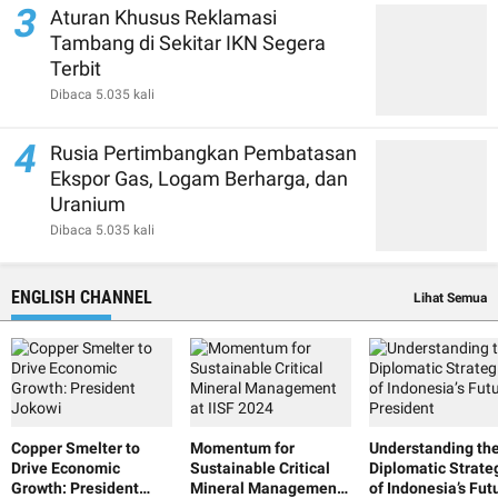
3
Aturan Khusus Reklamasi
Tambang di Sekitar IKN Segera
Terbit
Dibaca 5.035 kali
4
Rusia Pertimbangkan Pembatasan
Ekspor Gas, Logam Berharga, dan
Uranium
Dibaca 5.035 kali
ENGLISH CHANNEL
Lihat Semua
Copper Smelter to
Momentum for
Understanding th
Drive Economic
Sustainable Critical
Diplomatic Strate
Growth: President
Mineral Management
of Indonesia’s Fut