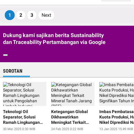
1
2
3
Next
Dukung kami sajikan berita Sustainability
dan Traceability Pertambangan via Google
SOROTAN
Teknologi Oil
Ketegangan Global
Imbas Pembatasa
Separator, Solusi
Dikhawatirkan
Kuota Produksi, H
Ramah Lingkungan
Meningkat Terkait
Nikel Diprediksi N
untuk Pengolahan
Mineral Tanah Jarang
Signifikan Tahun I
30 Mei 2025 0:30 WIB
24 Feb 2025 0:22 WIB
13 Jan 2025 15:49 WIB
Limbah Industri
(REE)