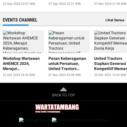
Jokowi
at IISF 2024
President
23 Sep 2024 23:07 WIB
07 Sep 2024 22:21 WIB
07 Mei 2024 21:59 WIB
EVENTS CHANNEL
Lihat Semua
Workshop Wartawan
Pesan Keberagaman
United Tractors
AHEMCE 2024,
untuk Persatuan,
Siapkan Generasi
Merajut
United Tractors
Kompetitif Memas
Keberagaman,
Selenggarakan UT
Dunia Kerja
22 Okt 2024 23:33 WIB
07 Nov 2023 22:08 WIB
20 Okt 2023 13:33 WIB
Menjunjung Kesatuan,
Smart Educulture Fest
dan Menjaga
2023
Perdamaian untuk
Keberlanjutan
BACK TO TOP