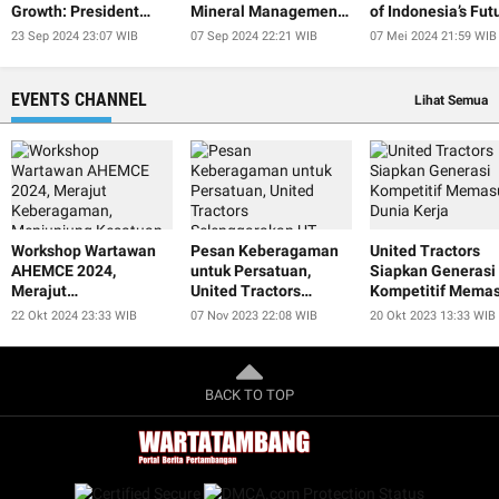
Growth: President
Mineral Management
of Indonesia’s Fut
Jokowi
at IISF 2024
President
23 Sep 2024 23:07 WIB
07 Sep 2024 22:21 WIB
07 Mei 2024 21:59 WIB
EVENTS CHANNEL
Lihat Semua
Workshop Wartawan
Pesan Keberagaman
United Tractors
AHEMCE 2024,
untuk Persatuan,
Siapkan Generasi
Merajut
United Tractors
Kompetitif Memas
Keberagaman,
Selenggarakan UT
Dunia Kerja
22 Okt 2024 23:33 WIB
07 Nov 2023 22:08 WIB
20 Okt 2023 13:33 WIB
Menjunjung Kesatuan,
Smart Educulture Fest
dan Menjaga
2023
Perdamaian untuk
Keberlanjutan
BACK TO TOP