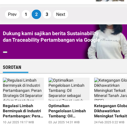
Prev
1
2
3
Next
Dukung kami sajikan berita Sustainability
dan Traceability Pertambangan via Google
SOROTAN
Regulasi Limbah
Optimalkan
Ketegangan Globa
Berminyak di Industri
Pengelolaan Limbah
Dikhawatirkan
Pertambangan: Peran
Tambang: Oil
Meningkat Terkait
Strategis Oil
Separator sebagai
Mineral Tanah Ja
10 Jul 2025 19:17 WIB
03 Jul 2025 14:31 WIB
24 Feb 2025 0:22 WIB
Separator dalam
Inovasi Tepat untuk
(REE)