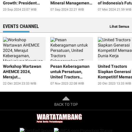
Growth: President
Mineral Management
of Indonesia’s Fut
Jokowi
at IISF 2024
President
23 Sep 2024 23:07 WIB
07 Sep 2024 22:21 WIB
07 Mei 2024 21:59 WIB
EVENTS CHANNEL
Lihat Semua
Workshop Wartawan
Pesan Keberagaman
United Tractors
AHEMCE 2024,
untuk Persatuan,
Siapkan Generasi
Merajut
United Tractors
Kompetitif Memas
Keberagaman,
Selenggarakan UT
Dunia Kerja
22 Okt 2024 23:33 WIB
07 Nov 2023 22:08 WIB
20 Okt 2023 13:33 WIB
Menjunjung Kesatuan,
Smart Educulture Fest
dan Menjaga
2023
Perdamaian untuk
Keberlanjutan
BACK TO TOP