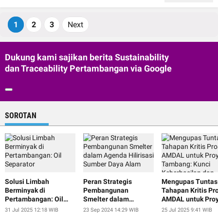
1
2
3
Next
Dukung kami sajikan berita Sustainability
dan Traceability Pertambangan via Google
SOROTAN
Solusi Limbah
Peran Strategis
Mengupas Tuntas
Berminyak di
Pembangunan
Tahapan Kritis Pr
Pertambangan: Oil
Smelter dalam
AMDAL untuk Pro
Separator
Agenda Hilirisasi
Tambang: Kunci
31 Jul 2025 12:18 WIB
23 Sep 2024 14:29 WIB
25 Jul 2025 9:41 WIB
Sumber Daya Alam
Keberhasilan dan