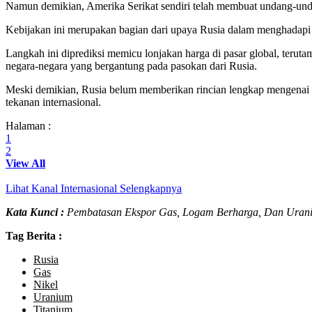
Namun demikian, Amerika Serikat sendiri telah membuat undang-undan
Kebijakan ini merupakan bagian dari upaya Rusia dalam menghadapi sa
Langkah ini diprediksi memicu lonjakan harga di pasar global, terut
negara-negara yang bergantung pada pasokan dari Rusia.
Meski demikian, Rusia belum memberikan rincian lengkap mengenai k
tekanan internasional.
Halaman :
1
2
View All
Lihat Kanal Internasional Selengkapnya
Kata Kunci :
Pembatasan Ekspor Gas, Logam Berharga, Dan Uran
Tag Berita :
Rusia
Gas
Nikel
Uranium
Titanium