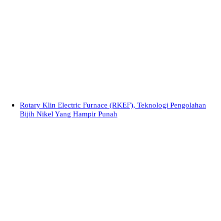
Rotary Klin Electric Furnace (RKEF), Teknologi Pengolahan
Bijih Nikel Yang Hampir Punah