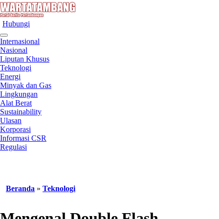
Hubungi
Internasional
Nasional
Liputan Khusus
Teknologi
Energi
Minyak dan Gas
Lingkungan
Alat Berat
Sustainability
Ulasan
Korporasi
Informasi CSR
Regulasi
Beranda
»
Teknologi
Mengenal Double Flash