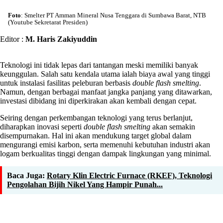
Foto
: Smelter PT Amman Mineral Nusa Tenggara di Sumbawa Barat, NTB
(Youtube Sekretarat Presiden)
Editor :
M. Haris Zakiyuddin
Teknologi ini tidak lepas dari tantangan meski memiliki banyak
keunggulan. Salah satu kendala utama ialah biaya awal yang tinggi
untuk instalasi fasilitas peleburan berbasis
double flash smelting
.
Namun, dengan berbagai manfaat jangka panjang yang ditawarkan,
investasi dibidang ini diperkirakan akan kembali dengan cepat.
Seiring dengan perkembangan teknologi yang terus berlanjut,
diharapkan inovasi seperti
double flash smelting
akan semakin
disempurnakan. Hal ini akan mendukung target global dalam
mengurangi emisi karbon, serta memenuhi kebutuhan industri akan
logam berkualitas tinggi dengan dampak lingkungan yang minimal.
Baca Juga:
Rotary Klin Electric Furnace (RKEF), Teknologi
Pengolahan Bijih Nikel Yang Hampir Punah...