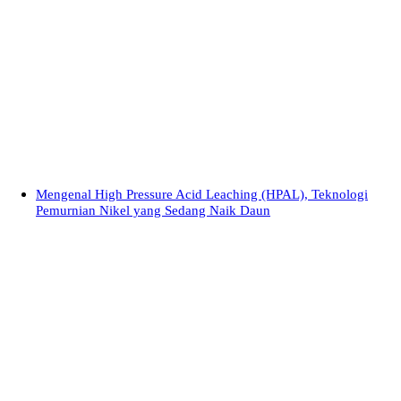
Mengenal High Pressure Acid Leaching (HPAL), Teknologi
Pemurnian Nikel yang Sedang Naik Daun