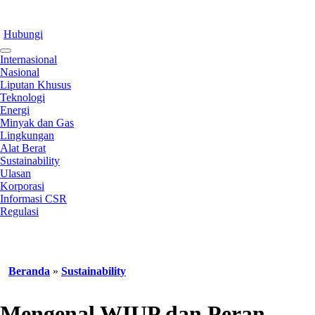
Hubungi
Internasional
Nasional
Liputan Khusus
Teknologi
Energi
Minyak dan Gas
Lingkungan
Alat Berat
Sustainability
Ulasan
Korporasi
Informasi CSR
Regulasi
Beranda
»
Sustainability
Mengenal WIUP dan Peran