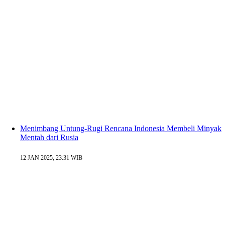
Menimbang Untung-Rugi Rencana Indonesia Membeli Minyak
Mentah dari Rusia
12 JAN 2025, 23:31 WIB