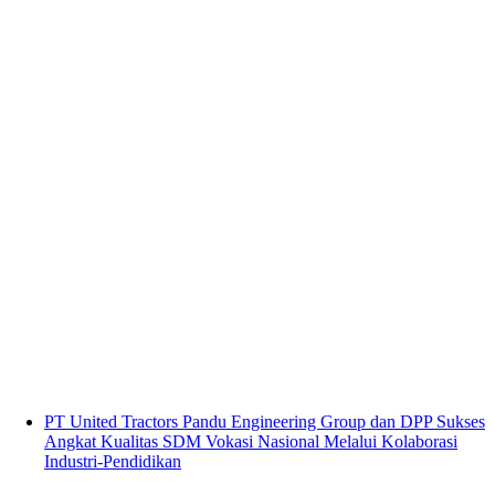
PT United Tractors Pandu Engineering Group dan DPP Sukses
Angkat Kualitas SDM Vokasi Nasional Melalui Kolaborasi
Industri-Pendidikan