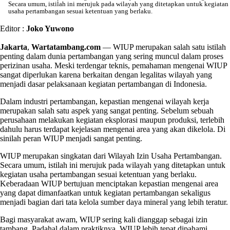
Secara umum, istilah ini merujuk pada wilayah yang ditetapkan untuk kegiatan
usaha pertambangan sesuai ketentuan yang berlaku.
Editor :
Joko Yuwono
Jakarta
,
Wartatambang.com
— WIUP merupakan salah satu istilah
penting dalam dunia pertambangan yang sering muncul dalam proses
perizinan usaha. Meski terdengar teknis, pemahaman mengenai WIUP
sangat diperlukan karena berkaitan dengan legalitas wilayah yang
menjadi dasar pelaksanaan kegiatan pertambangan di Indonesia.
Dalam industri pertambangan, kepastian mengenai wilayah kerja
merupakan salah satu aspek yang sangat penting. Sebelum sebuah
perusahaan melakukan kegiatan eksplorasi maupun produksi, terlebih
dahulu harus terdapat kejelasan mengenai area yang akan dikelola. Di
sinilah peran WIUP menjadi sangat penting.
WIUP merupakan singkatan dari Wilayah Izin Usaha Pertambangan.
Secara umum, istilah ini merujuk pada wilayah yang ditetapkan untuk
kegiatan usaha pertambangan sesuai ketentuan yang berlaku.
Keberadaan WIUP bertujuan menciptakan kepastian mengenai area
yang dapat dimanfaatkan untuk kegiatan pertambangan sekaligus
menjadi bagian dari tata kelola sumber daya mineral yang lebih teratur.
Bagi masyarakat awam, WIUP sering kali dianggap sebagai izin
tambang. Padahal dalam praktiknya, WIUP lebih tepat dipahami