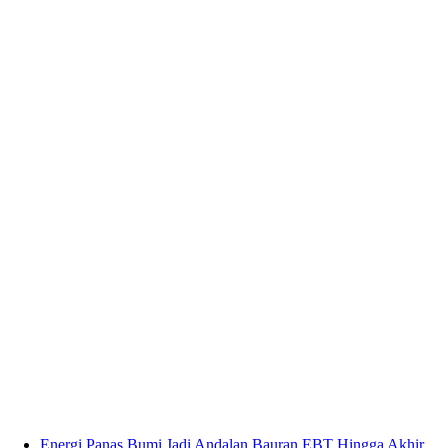
Energi Panas Bumi Jadi Andalan Bauran EBT Hingga Akhir