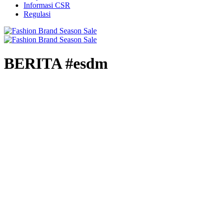
Informasi CSR
Regulasi
BERITA #esdm