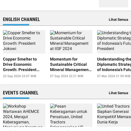
ENGLISH CHANNEL
Lihat Semua
Copper Smelter to
Momentum for
Understanding th
Drive Economic
Sustainable Critical
Diplomatic Strate
Growth: President
Mineral Management
of Indonesia’s Fut
Jokowi
at IISF 2024
President
23 Sep 2024 23:07 WIB
07 Sep 2024 22:21 WIB
07 Mei 2024 21:59 WIB
EVENTS CHANNEL
Lihat Semua