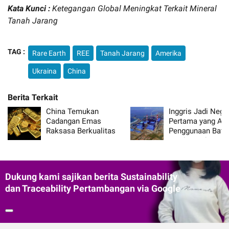
Kata Kunci :
Ketegangan Global Meningkat Terkait Mineral
Tanah Jarang
TAG :
Rare Earth
REE
Tanah Jarang
Amerika
Ukraina
China
China Temukan
Inggris Jadi Nega
Cadangan Emas
Pertama yang Akh
Raksasa Berkualitas
Penggunaan Batu
Tinggi
untuk Pembangki
Listrik
Dukung kami sajikan berita Sustainability
dan Traceability Pertambangan via Google