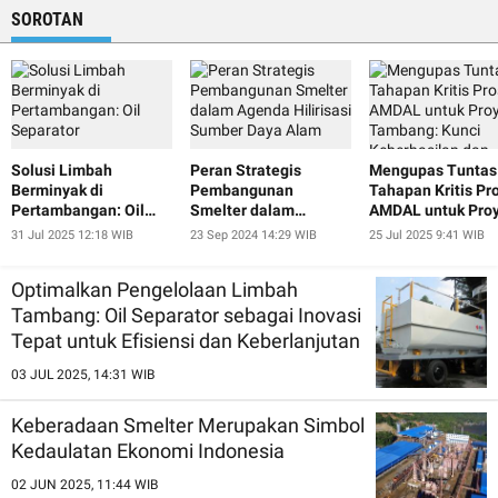
SOROTAN
Solusi Limbah
Peran Strategis
Mengupas Tuntas
Berminyak di
Pembangunan
Tahapan Kritis Pr
Pertambangan: Oil
Smelter dalam
AMDAL untuk Pro
Separator
Agenda Hilirisasi
Tambang: Kunci
31 Jul 2025 12:18 WIB
23 Sep 2024 14:29 WIB
25 Jul 2025 9:41 WIB
Sumber Daya Alam
Keberhasilan dan
Keberlanjutan
Optimalkan Pengelolaan Limbah
Tambang: Oil Separator sebagai Inovasi
Tepat untuk Efisiensi dan Keberlanjutan
03 JUL 2025, 14:31 WIB
Keberadaan Smelter Merupakan Simbol
Kedaulatan Ekonomi Indonesia
02 JUN 2025, 11:44 WIB